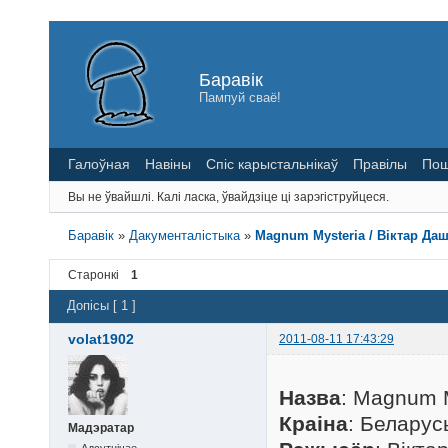
Баравік
Пампуй сваё!
Галоўная
Навіны
Спіс карыстальнікаў
Правілы
Пош
Вы не ўвайшлі.
Калі ласка, ўвайдзіце ці зарэгіструйцеся.
Баравік
»
Дакументалістыка
»
Magnum Mysteria / Віктар Даш
Старонкі
1
Допісы [ 1 ]
volat1902
2011-08-11 17:43:29
Назва
: Magnum 
Краіна
: Беларус
Мадэратар
Адсутнічае