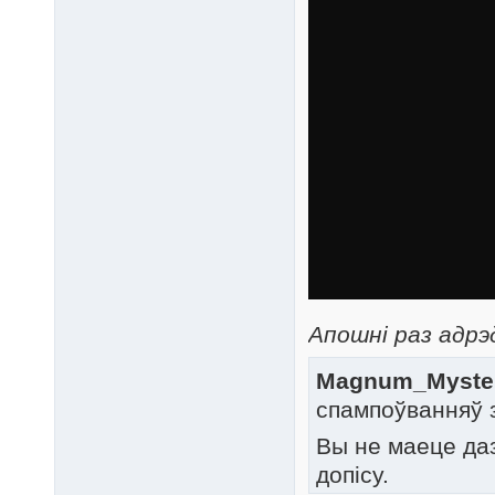
Апошні раз адрэд
Magnum_Mysteri
спампоўванняў 
Вы не маеце да
допісу.