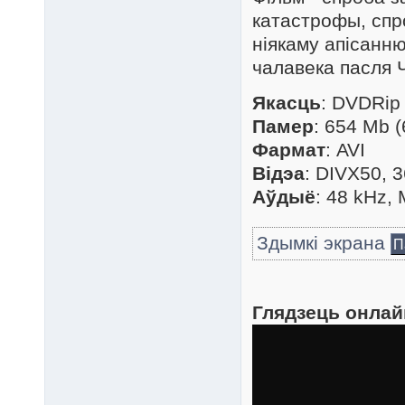
катастрофы, спр
ніякаму апісанн
чалавека пасля
Якасць
: DVDRip
Памер
: 654 Mb 
Фармат
: AVI
Відэа
: DIVX50, 
Аўдыё
: 48 kHz,
Здымкі экрана
П
Глядзець онлай