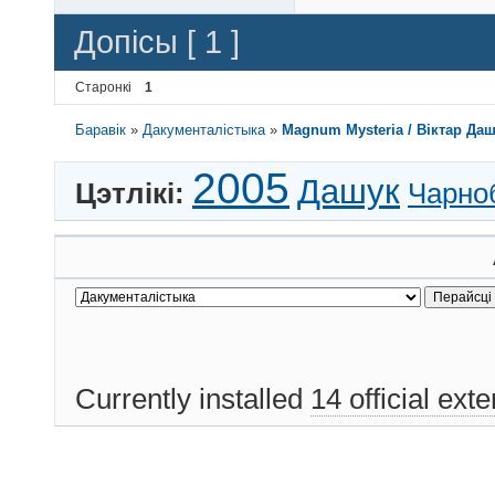
Допісы [ 1 ]
Старонкі
1
Баравік
»
Дакументалістыка
»
Magnum Mysteria / Віктар Даш
2005
Дашук
Цэтлікі:
Чарно
Currently installed
14 official ext