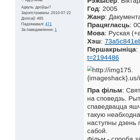
Рэжысёр
: Вікта
Адкуль:
дроўцы?
Год
: 2005
Зарэгістраваны:
2010-07-22
Жанр
: Дакумент
Допісаў:
485
Працягласць
: 0
Падзякавалі:
471
За паведамленне:
1
Мова
: Руская (+
Хэш
:
73a5c841eb
Першакрыніца
:
t=2194486
Пра фільм
: Свя
на споведзь. Ры
спаведвацца яшч
такую неабходна
наступны дзень 
сабой.
Фільм - спроба 