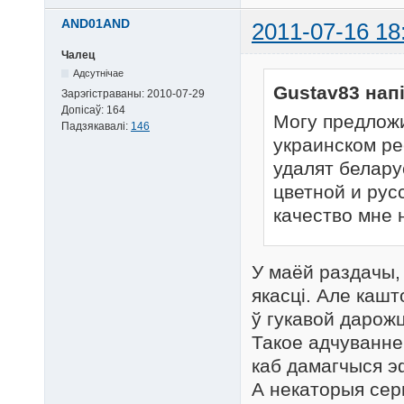
AND01AND
2011-07-16 18
Чалец
Адсутнічае
Gustav83 напі
Зарэгістраваны:
2010-07-29
Допісаў:
164
Могу предложи
Падзякавалі:
146
украинском р
удалят белару
цветной и рус
качество мне 
У маёй раздачы, 
якасці. Але каш
ў гукавой дарожц
Такое адчуванне
каб дамагчыся э
А некаторыя сер