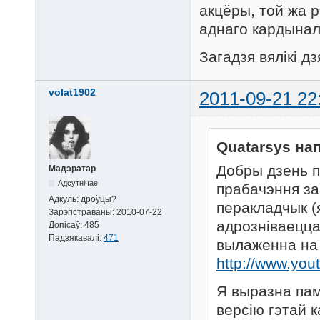
акцёры, той жа р
аднаго кардынал
Загадзя вялікі д
volat1902
2011-09-21 22
Quatarsys нап
Добры дзень 
Мадэратар
Адсутнічае
прабачэння за
Адкуль:
дроўцы?
перакладчык (
Зарэгістраваны:
2010-07-22
адрозніваецца
Допісаў:
485
Падзякавалі:
471
вылаженна на 
http://www.yo
Я выразна пам
версію гэтай 