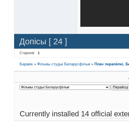
Допісы [ 24 ]
Старонкі
1
Баравік
»
Фільмы студыі Беларусфільм
»
Плач перапёлкі, Б
Currently installed
14 official ext