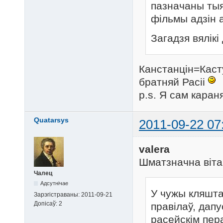
пазначаны тыя
фільмы адзін 
Загадзя вялікі
Канстанцін=Кас
братняй Расіі
p.s. Я сам кара
Quatarsys
2011-09-22 07
valera
Шматзначна віта
Чалец
Адсутнічае
У чужы кляштар
Зарэгістраваны:
2011-09-21
Допісаў:
2
правілаў, дап
расейскім пера