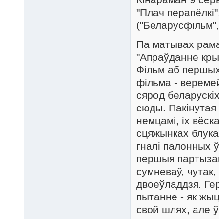
"Плач перапёлкі"
("Беларусфільм", 
Па матывах рама
"Апраўданне крыв
Фільм аб першых
фільма - веремей
сярод беларускіх
сюды. Пакінутая
немцамі, іх вёс
сцяжынках блука
гналі палонных 
першыя партызан
сумневаў, чутак,
двоеўладдзя. Ге
пытанне - як жы
свой шлях, але ў