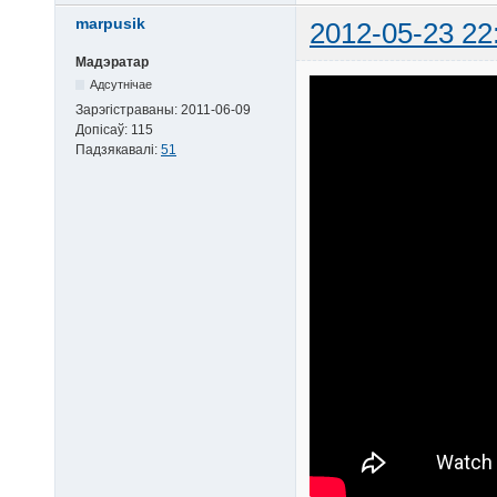
marpusik
2012-05-23 22
Мадэратар
Адсутнічае
Зарэгістраваны:
2011-06-09
Допісаў:
115
Падзякавалі:
51