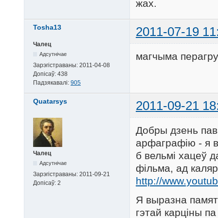
жах.
Tosha13
2011-07-19 11
Чалец
магчыма перагруз
Адсутнічае
Зарэгістраваны:
2011-04-08
Допісаў:
438
Падзякавалі:
905
Quatarsys
2011-09-21 18
Добры дзень пав
арфаграфію - я в
б вельмі хацеў 
Чалец
Адсутнічае
фільма, ад каля
Зарэгістраваны:
2011-09-21
http://www.yout
Допісаў:
2
Я выразна памят
гэтай карціны па