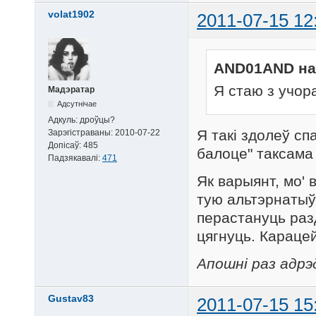
volat1902
2011-07-15 12
AND01AND на
Я стаю з учора
Мадэратар
Адсутнічае
Адкуль:
дроўцы?
Я такі здолеў с
Зарэгістраваны:
2010-07-22
Допісаў:
485
балоце" таксама 
Падзякавалі:
471
Як варыянт, мо' 
тую альтэрнатыў
перастануць разд
цягнуць. Карацей
Апошні раз адрэд
Gustav83
2011-07-15 15