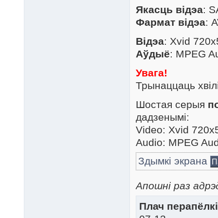
Якасць відэа
: 
Фармат відэа
: 
Відэа
: Xvid 720x
Аўдыё
: MPEG Au
Увага!
Трынаццаць хвілі
Шостая серыя
п
дадзенымі:
Video: Xvid 720x
Audio: MPEG Aud
Здымкі экрана
П
Апошні раз адрэ
Плач перапёлкі.