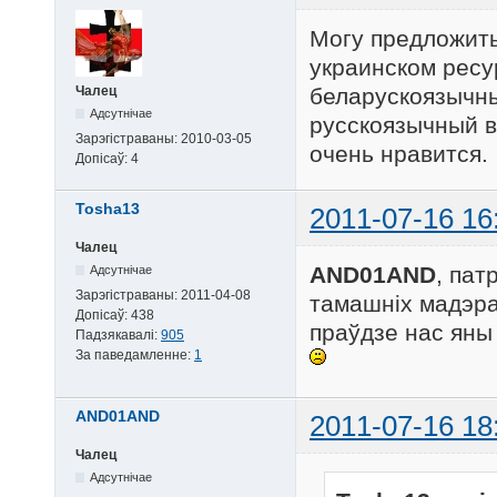
Могу предложить
украинском ресу
беларускоязычны
Чалец
Адсутнічае
русскоязычный в
Зарэгістраваны:
2010-03-05
очень нравится.
Допісаў:
4
Tosha13
2011-07-16 16
Чалец
AND01AND
, па
Адсутнічае
Зарэгістраваны:
2011-04-08
тамашніх мадэра
Допісаў:
438
праўдзе нас яны
Падзякавалі:
905
За паведамленне:
1
AND01AND
2011-07-16 18
Чалец
Адсутнічае