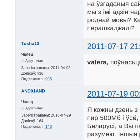
на ўзгаданыя с
мы з імі адзін н
роднай мовы? Ка
перашкаджалі?
Tosha13
2011-07-17 21
Чалец
valera,
поўнасьцю
Адсутнічае
Зарэгістраваны:
2011-04-08
Допісаў:
438
Падзякавалі:
905
AND01AND
2011-07-19 00
Чалец
Я кожны дзень з 
Адсутнічае
Зарэгістраваны:
2010-07-29
пир 500Мб і ўсё,
Допісаў:
164
Беларусі, а Вы п
Падзякавалі:
146
разумею. Іншыя 