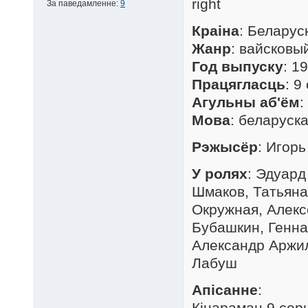
За паведамленне:
9
Краіна
: Беларус
Жанр
: вайсковы
Год выпуску
: 1
Працягласць
: 9
Агульны аб'ём
:
Мова
: беларуск
Рэжысёр
: Игор
У ролях
: Эдуард
Шмаков, Татьяна
Окружная, Алекс
Бубашкин, Генна
Александр Аржил
Лабуш
Апісанне
:
Кінараман 9 се