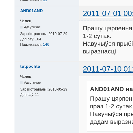
AND01AND
2011-07-01 00
Чалец
Прашу цярпення.
Адсутнічае
Зарэгістраваны:
2010-07-29
1-2 сутак.
Допісаў:
164
Навучыўся прыбі
Падзякавалі:
146
выразнасці.
tutpochta
2011-07-10 01
Чалец
Адсутнічае
AND01AND на
Зарэгістраваны:
2010-05-29
Допісаў:
11
Прашу цярпенн
праз 1-2 сутак
Навучыўся пры
дадам выразна