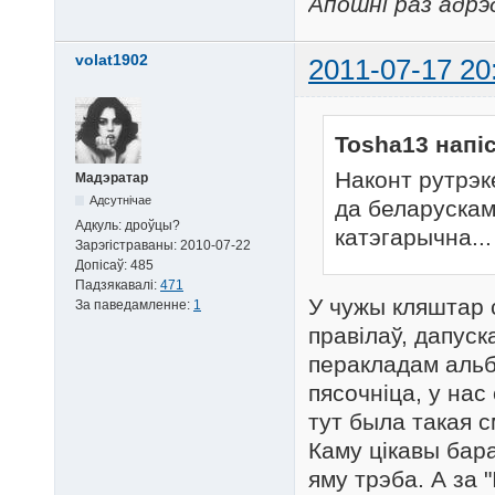
Апошні раз адрэ
volat1902
2011-07-17 20
Tosha13 напіс
Наконт рутрэк
Мадэратар
Адсутнічае
да беларускам
Адкуль:
дроўцы?
катэгарычна...
Зарэгістраваны:
2010-07-22
Допісаў:
485
Падзякавалі:
471
У чужы кляштар с
За паведамленне:
1
правілаў, дапуск
перакладам альбо
пясочніца, у нас
тут была такая с
Каму цікавы барав
яму трэба. А за "