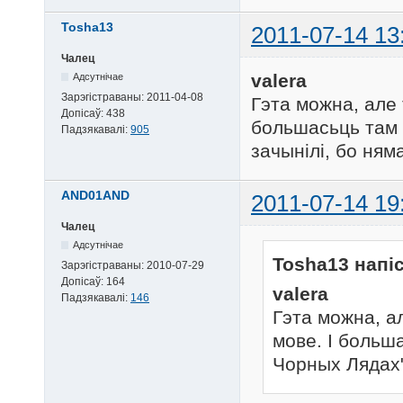
Tosha13
2011-07-14 13
Чалец
valera
Адсутнічае
Зарэгістраваны:
2011-04-08
Гэта можна, але 
Допісаў:
438
большасьць там т
Падзякавалі:
905
зачынілі, бо ням
AND01AND
2011-07-14 19
Чалец
Адсутнічае
Tosha13 напіс
Зарэгістраваны:
2010-07-29
Допісаў:
164
valera
Падзякавалі:
146
Гэта можна, ал
мове. І больша
Чорных Лядах"