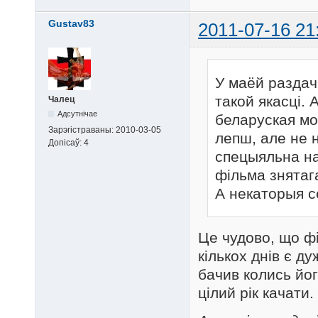
Gustav83
2011-07-16 21
У маёй раздачы
такой якасці.
Чалец
Адсутнічае
беларуская мо
Зарэгістраваны:
2010-03-05
лепш, але не 
Допісаў:
4
спецыяльна на
фільма знятаг
А некаторыя с
Це чудово, що ф
кількох днів є д
бачив колись йо
цілий рік качати.