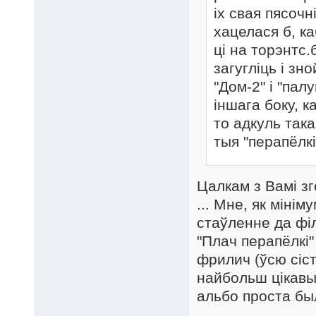
іх свая пясочн
хацелася б, ка
ці на торэнтс.
загугліць і зн
"Дом-2" і "па
іншага боку, к
то адкуль так
тыя "перапёлк
Цалкам з Вамі з
... Мне, як міні
стаўленне да філ
"Плач перапёлкі"
фрилич (ўсю сіст
найбольш цікавы
альбо проста бы