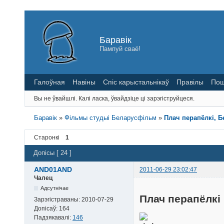
Баравік
Пампуй сваё!
Галоўная
Навіны
Спіс карыстальнікаў
Правілы
Пош
Вы не ўвайшлі.
Калі ласка, ўвайдзіце ці зарэгіструйцеся.
Баравік
»
Фільмы студыі Беларусфільм
»
Плач перапёлкі, Б
Старонкі
1
Допісы [ 24 ]
AND01AND
2011-06-29 23:02:47
Чалец
Адсутнічае
Плач перапёлкі
Зарэгістраваны:
2010-07-29
Допісаў:
164
Падзякавалі:
146