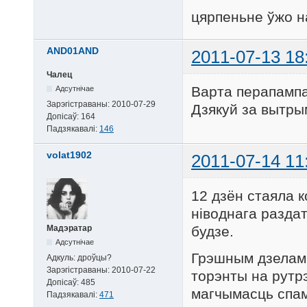
цярпеньне ўжо 
AND01AND
2011-07-13 18
Чалец
Варта перапампа
Адсутнічае
Зарэгістраваны:
2010-07-29
Дзякуй за вытры
Допісаў:
164
Падзякавалі:
146
volat1902
2011-07-14 11
12 дзён стаяла 
ніводнага раздат
будзе.
Мадэратар
Адсутнічае
Грэшным дзелам 
Адкуль:
дроўцы?
Зарэгістраваны:
2010-07-22
торэнты на рутрэ
Допісаў:
485
магчымасць спа
Падзякавалі:
471