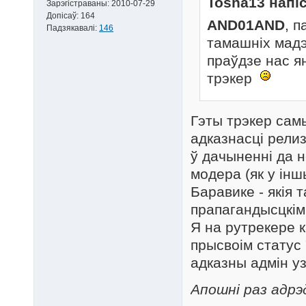
Tosha13 напіс
Зарэгістраваны:
2010-07-29
Допісаў:
164
AND01AND
, 
Падзякавалі:
146
тамашніх мадэ
праўдзе нас я
трэкер
Гэты трэкер самы
адказнасці релиз
ў дачыненні да н
модера (як у інш
Баравике - якія 
прапагандысцкімі
Я на рутрекере к
прысвоім статус 
адказны адмін уз
Апошні раз адрэ