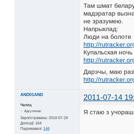
Там шмат белару
мадэратар вызнач
не зразумею.
Напрыклад:
Люди на болоте
http://rutracker.
Купальская ночь
http://rutracker.
Дарэчы, маю разд
http://rutracker.
AND01AND
2011-07-14 19
Чалец
Я стаю з учорашн
Адсутнічае
Зарэгістраваны:
2010-07-29
Допісаў:
164
Падзякавалі:
146