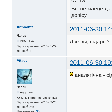
07-13
Вы не маеце да
допісу.
tutpochta
2011-06-30 14
Чалец
Дзе вы, сідары?
Адсутнічае
Зарэгістраваны:
2010-05-29
Допісаў:
11
Vitaut
2011-06-30 19
аналягічна - с
Чалец
Адсутнічае
Адкуль:
Horadnia, Vialikalitva
Зарэгістраваны:
2010-02-23
Допісаў:
246
Падзякавалі:
30