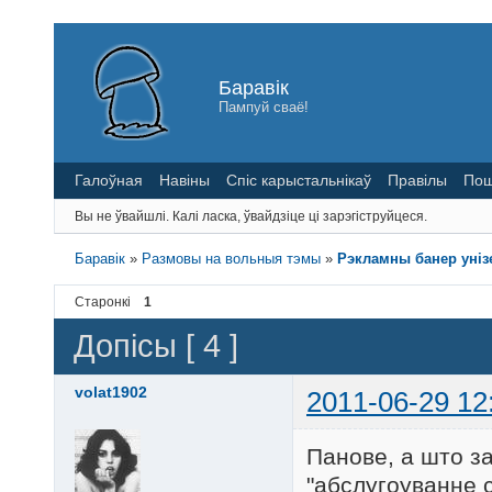
Баравік
Пампуй сваё!
Галоўная
Навіны
Спіс карыстальнікаў
Правілы
Пош
Вы не ўвайшлі.
Калі ласка, ўвайдзіце ці зарэгіструйцеся.
Баравік
»
Размовы на вольныя тэмы
»
Рэкламны банер уніз
Старонкі
1
Допісы [ 4 ]
volat1902
2011-06-29 12
Панове, а што з
"абслугоуванне с