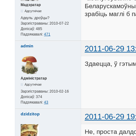
Беларускамоўны 
Мадэратар
Адсутнічае
зрабіць маглі б 
Адкуль:
дроўцы?
Зарэгістраваны:
2010-07-22
Допісаў:
485
Падзякавалі:
471
admin
2011-06-29 13
Здаецца, ў гэты
Адміністратар
Адсутнічае
Зарэгістраваны:
2010-02-16
Допісаў:
374
Падзякавалі:
43
dzidzitop
2011-06-29 19
Не, проста далд