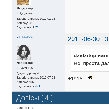
Мадэратар
Адсутнічае
Зарэгістраваны:
2010-02-22
Допісаў:
681
Падзякавалі:
78
volat1902
2011-06-30 13
dzidzitop напі
Не, проста да
Мадэратар
Адсутнічае
Адкуль:
дроўцы?
+1918!
Зарэгістраваны:
2010-07-22
Допісаў:
485
Падзякавалі:
471
Допісы [ 4 ]
Старонкі
1