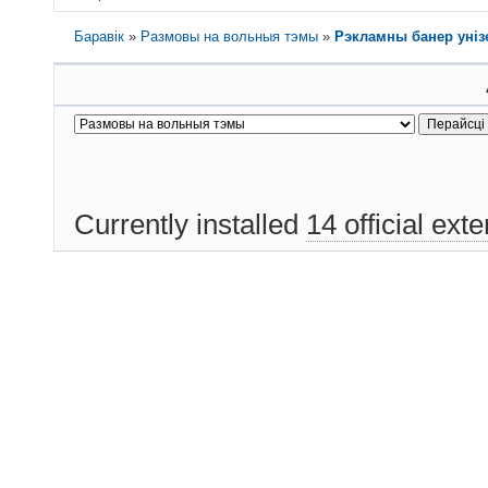
Баравік
»
Размовы на вольныя тэмы
»
Рэкламны банер уніз
Currently installed
14 official ext