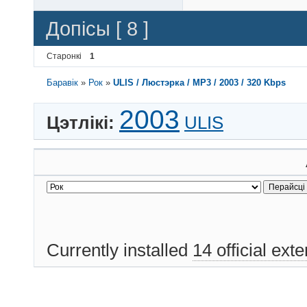
Допісы [ 8 ]
Старонкі
1
Баравік
»
Рок
»
ULIS / Люстэрка / MP3 / 2003 / 320 Kbps
2003
Цэтлікі:
ULIS
Currently installed
14 official ext