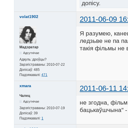
допісу.
volat1902
2011-06-09 16
Я разумею, кане
ледзьве не па п
такія фільмы не 
Мадэратар
Адсутнічае
Адкуль:
дроўцы?
Зарэгістраваны:
2010-07-22
Допісаў:
485
Падзякавалі:
471
xmara
2011-06-11 14
Чалец
не згодна, фільм
Адсутнічае
Зарэгістраваны:
2010-07-19
бацькаўшчына" 
Допісаў:
39
Падзякавалі:
1