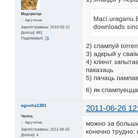
Мадэратар
Maci.uraganu.Be
Адсутнічае
downloads sin
Зарэгістраваны:
2010-02-22
Допісаў:
681
Падзякавалі:
78
2) спампуй torre
3) адкрый у сваім
4) кліент запыта
паказаць
5) пачаць пампа
6) як спампуецца
egosha1381
2011-06-26 12
Чалец
можно за больши
Адсутнічае
Зарэгістраваны:
2011-06-25
конечно трудно: 
Допісаў:
4