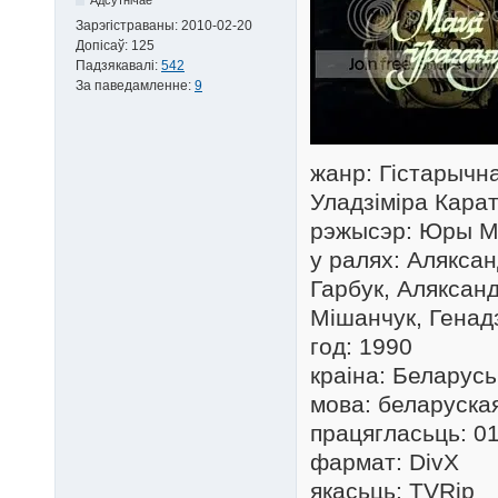
Зарэгістраваны:
2010-02-20
Допісаў:
125
Падзякавалі:
542
За паведамленне:
9
жанр: Гістарычн
Уладзіміра Карат
рэжысэр: Юры М
у ралях: Алякса
Гарбук, Аляксан
Мішанчук, Генадз
год: 1990
краіна: Беларусь
мова: беларуска
працягласьць: 01
фармат: DivX
якасьць: TVRip