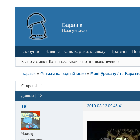
Баравік
Пампуй сваё!
Галоўная
Навіны
Спіс карыстальнікаў
Правілы
Пош
Вы не ўвайшлі.
Калі ласка, ўвайдзіце ці зарэгіструйцеся.
Баравік
»
Фільмы на роднай мове
»
Мацi ўрагану / п. Каратк
Старонкі
1
Допісы [ 12 ]
sai
2010-03-13 09:45:41
Чалец
Адсутнічае