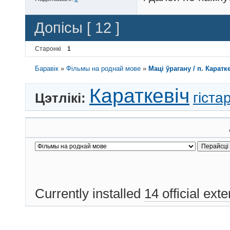
Допісы [ 12 ]
Старонкі
1
Баравік
»
Фільмы на роднай мове
»
Мацi ўрагану / п. Каратк
Караткевіч
гіст
Цэтлікі:
Currently installed
14 official ext