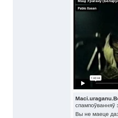
Maci.uraganu.Be
спампоўванняў 
Вы не маеце да