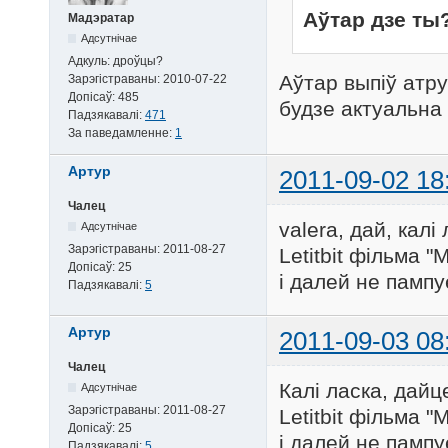
Аўтар дзе ты
Мадэратар
Адсутнічае
Адкуль:
дроўцы?
Аўтар выпіў атру
Зарэгістраваны:
2010-07-22
Допісаў:
485
будзе актуальна
Падзякавалі:
471
За паведамленне:
1
Артур
2011-09-02 18
Чалец
valera, дай, кал
Адсутнічае
Зарэгістраваны:
2011-08-27
Letitbit фільма 
Допісаў:
25
і далей не памп
Падзякавалі:
5
Артур
2011-09-03 08
Чалец
Калі ласка, дайц
Адсутнічае
Зарэгістраваны:
2011-08-27
Letitbit фільма 
Допісаў:
25
і далей не памп
Падзякавалі:
5