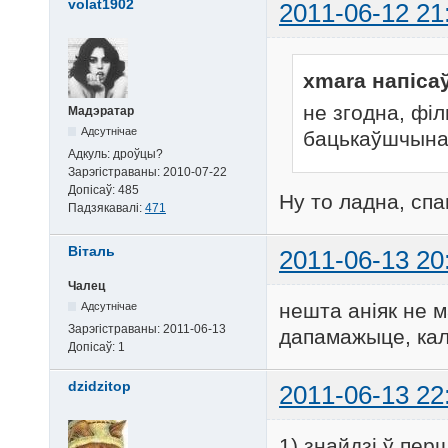
volat1902
2011-06-12 21
xmara напісаў
не згодна, фі
Мадэратар
Адсутнічае
бацькаўшчына
Адкуль:
дроўцы?
Зарэгістраваны:
2010-07-22
Допісаў:
485
Ну то ладна, спа
Падзякавалі:
471
Віталь
2011-06-13 20
Чалец
нешта аніяк не м
Адсутнічае
Зарэгістраваны:
2011-06-13
дапамажыце, кал
Допісаў:
1
dzidzitop
2011-06-13 22
1) знайдзі ў пе