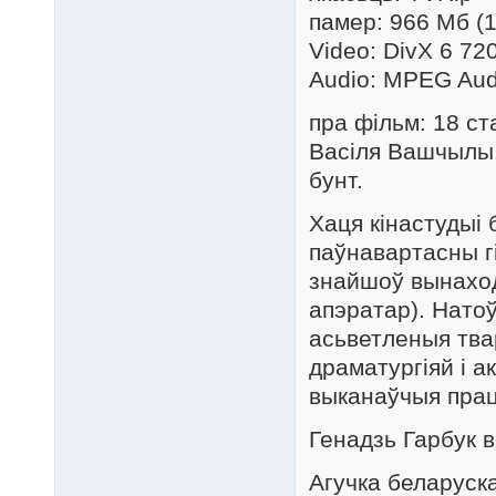
памер: 966 Мб (1
Video: DivX 6 72
Audio: MPEG Aud
пра фільм: 18 ст
Васіля Вашчылы.
бунт.
Хаця кінастудыі 
паўнавартасны г
знайшоў вынаход
апэратар). Натоў
асьветленыя тва
драматургіяй і а
выканаўчыя пра
Генадзь Гарбук 
Агучка беларуска