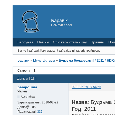
Баравік
Пампуй сваё!
Галоўная
Навіны
Спіс карыстальнікаў
Правілы
Пош
Вы не ўвайшлі.
Калі ласка, ўвайдзіце ці зарэгіструйцеся.
Баравік
»
Мультфільмы
»
Будзьма беларусамі! / 2011 / HDRi
Старонкі
1
Допісы [ 11 ]
pampounia
2011-05-29 07:54:55
Чалец
Адсутнічае
Назва
: Будзьма 
Зарэгістраваны:
2010-02-22
Допісаў:
105
Год
: 2011
Падзякавалі:
336