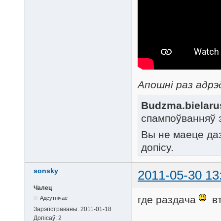
Апошні раз адрэ
Budzma.bielaru
спампоўванняў 
Вы не маеце да
допісу.
sonsky
2011-05-30 13
Чалец
где раздача
вт
Адсутнічае
Зарэгістраваны:
2011-01-18
Допісаў:
2