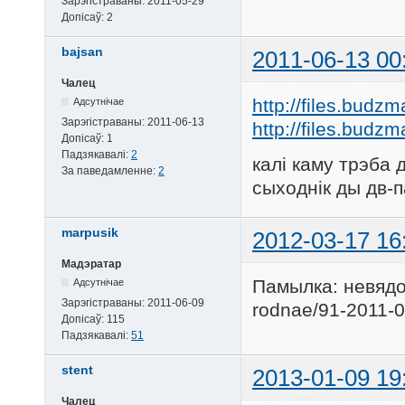
Зарэгістраваны:
2011-05-29
Допісаў:
2
bajsan
2011-06-13 00
Чалец
http://files.budz
Адсутнічае
Зарэгістраваны:
2011-06-13
http://files.budz
Допісаў:
1
Падзякавалі:
2
калi каму трэба 
За паведамленне:
2
сыходнiк ды дв-п
marpusik
2012-03-17 16
Мадэратар
Памылка: невядом
Адсутнічае
Зарэгістраваны:
2011-06-09
rodnae/91-2011-0
Допісаў:
115
Падзякавалі:
51
stent
2013-01-09 19
Чалец