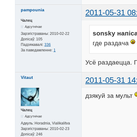
pampounia
2011-05-31 08
Чалец
Адсутнічае
sonsky напіса
Зарэгістраваны:
2010-02-22
Допісаў:
105
где раздача
Падзякавалі:
336
За паведамленне:
1
Усё раздаецца. Г
Vitaut
2011-05-31 14
дзякуй за мульт
Чалец
Адсутнічае
Адкуль:
Horadnia, Vialikalitva
Зарэгістраваны:
2010-02-23
Допісаў:
246