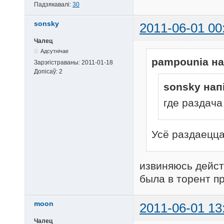
Падзякавалі:
30
sonsky
2011-06-01 00
Чалец
Адсутнічае
pampounia на
Зарэгістраваны:
2011-01-18
Допісаў:
2
sonsky нап
где раздач
Усё раздаецца
извиняюсь дейст
была в торент п
moon
2011-06-01 13
Чалец