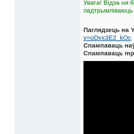
Увага! Відэа ня б
падтрымліваюць 
Паглядзець на 
v=oDvx3E2_kOc
Спампаваць на
Спампаваць mp