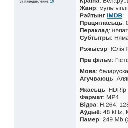
Краіна
: Беларус
За паведамленне:
10
Жанр
: мультыпл
Рэйтынг
IMDB
: -
Працягласьць
: 
Пераклад
: непа
Cубтытры
: Ням
Рэжысэр
: Юлія 
Пра фільм
: Гіс
Мова
: беларуск
Агучваюць
: Ал
Якасьць
: HDRip
Фармат
: MP4
Відэа
: H.264, 1
Аўдыё
: 48 kHz,
Памер
: 249 Mb 