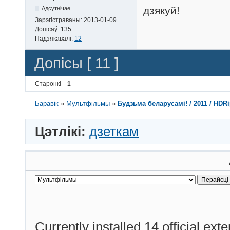
дзякуй!
Адсутнічае
Зарэгістраваны:
2013-01-09
Допісаў:
135
Падзякавалі:
12
Допісы [ 11 ]
Старонкі
1
Баравік
»
Мультфільмы
»
Будзьма беларусамі! / 2011 / HDRi
Цэтлікі:
дзеткам
Currently installed
14 official ext