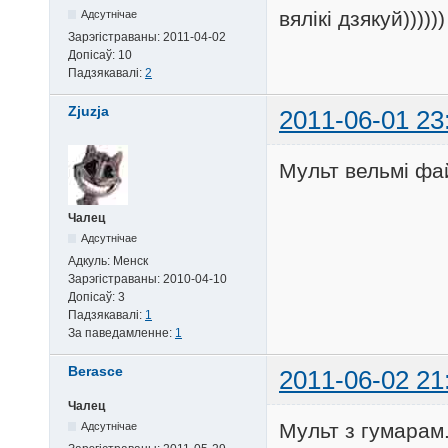
вялікі дзякуй))))))
Адсутнічае
Зарэгістраваны:
2011-04-02
Допісаў:
10
Падзякавалі:
2
Zjuzja
2011-06-01 23
Мульт вельмі фа
Чалец
Адсутнічае
Адкуль:
Менск
Зарэгістраваны:
2010-04-10
Допісаў:
3
Падзякавалі:
1
За паведамленне:
1
Berasce
2011-06-02 21
Чалец
Мульт з гумарам
Адсутнічае