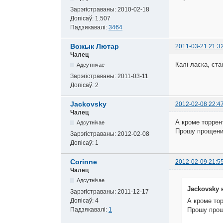
Зарэгістраваны:
2010-02-18
Допісаў:
1.507
Падзякавалі:
3464
Вожык Лютар
2011-03-21 21:3
Чалец
Калі ласка, ст
Адсутнічае
Зарэгістраваны:
2011-03-11
Допісаў:
2
Jackovsky
2012-02-08 22:4
Чалец
А кроме торрент
Адсутнічае
Прошу прощени
Зарэгістраваны:
2012-02-08
Допісаў:
1
Corinne
2012-02-09 21:5
Чалец
Адсутнічае
Jackovsky 
Зарэгістраваны:
2011-12-17
Допісаў:
4
А кроме тор
Падзякавалі:
1
Прошу прощ