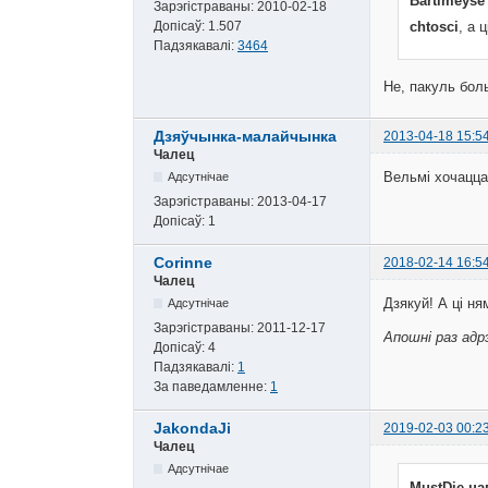
Bartimeyse
Зарэгістраваны:
2010-02-18
Допісаў:
1.507
chtosci
, а 
Падзякавалі:
3464
Не, пакуль бол
Дзяўчынка-малайчынка
2013-04-18 15:5
Чалец
Вельмі хочацца
Адсутнічае
Зарэгістраваны:
2013-04-17
Допісаў:
1
Corinne
2018-02-14 16:5
Чалец
Дзякуй! А ці ня
Адсутнічае
Зарэгістраваны:
2011-12-17
Апошні раз адрэ
Допісаў:
4
Падзякавалі:
1
За паведамленне:
1
JakondaJi
2019-02-03 00:2
Чалец
Адсутнічае
MustDie на