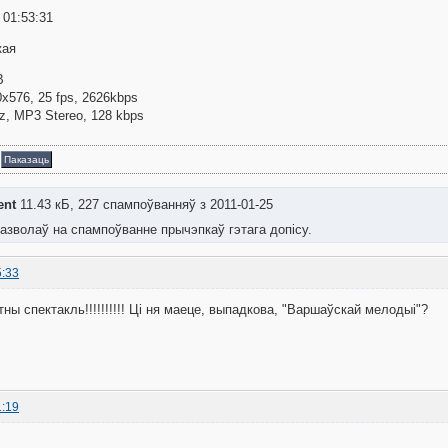
: 01:53:31
кая
B
0x576, 25 fps, 2626kbps
Hz, MP3 Stereo, 128 kbps
а
Паказаць
ent
11.43 кБ, 227 спампоўванняў з 2011-01-25
азволаў на спампоўванне прычэпкаў гэтага допісу.
5:33
ны спектакль!!!!!!!!!! Ці ня маеце, выпадкова, "Варшаўскай мелодыі"?
1:19