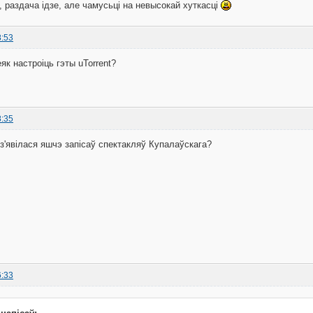
, раздача ідзе, але чамусьці на невысокай хуткасці
8:53
як настроiць гэты uTorrent?
8:35
е з'явілася яшчэ запісаў спектакляў Купалаўскага?
6:33