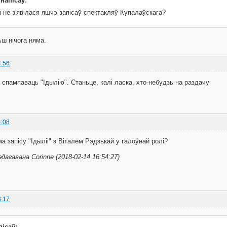
 напісаў:
ці не з'явілася яшчэ запісаў спектакляў Купалаўскага?
ьш нічога няма.
4:56
 спампаваць "Ідылію". Станьце, калі ласка, хто-небудзь на раздачу
4:08
ма запісу "Ідыліі" з Віталём Рэдзькай у галоўнай ролі?
дагавана Corinne (2018-02-14 16:54:27)
3:17
пісаў: