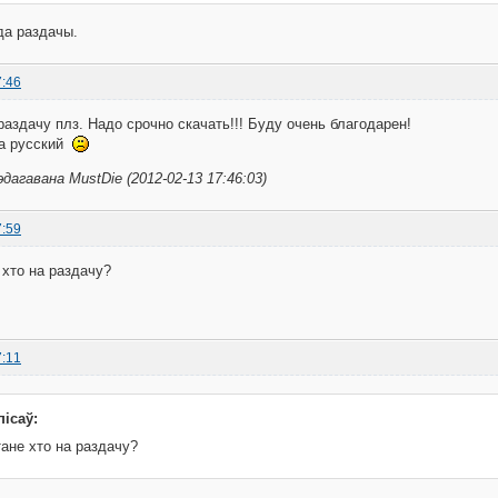
да раздачы.
7:46
раздачу плз. Надо срочно скачать!!! Буду очень благодарен!
за русский
дагавана MustDie (2012-02-13 17:46:03)
7:59
 хто на раздачу?
7:11
пісаў:
ане хто на раздачу?