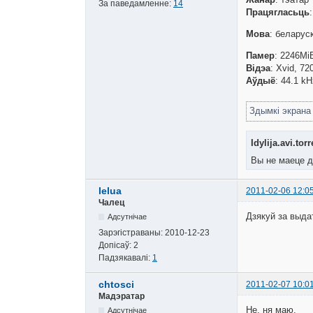
За паведамленне:
14
Працягласьць
Мова
: беларус
Памер
: 2246Mi
Відэа
: Xvid, 72
Аўдыё
: 44.1 k
Здымкі экран
Idylija.avi.torr
Вы не маеце д
lelua
2011-02-06 12:0
Чалец
Дзякуй за выдат
Адсутнічае
Зарэгістраваны:
2010-12-23
Допісаў:
2
Падзякавалі:
1
chtosci
2011-02-07 10:0
Мадэратар
Не, ня маю.
Адсутнічае