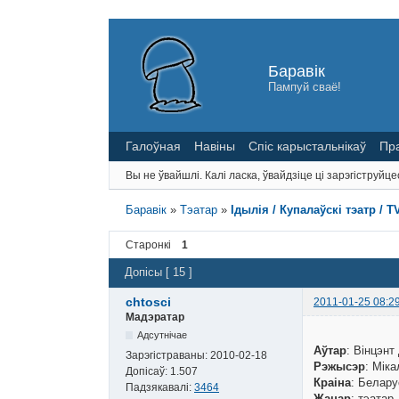
Баравік
Пампуй сваё!
Галоўная
Навіны
Спіс карыстальнікаў
Пр
Вы не ўвайшлі.
Калі ласка, ўвайдзіце ці зарэгіструйце
Баравік
»
Тэатар
»
Ідылія / Купалаўскі тэатр / T
Старонкі
1
Допісы [ 15 ]
chtosci
2011-01-25 08:2
Мадэратар
Адсутнічае
Аўтар
: Вінцэнт
Зарэгістраваны:
2010-02-18
Рэжысэр
: Міка
Допісаў:
1.507
Краіна
: Белару
Падзякавалі:
3464
Жанар
: тэатар