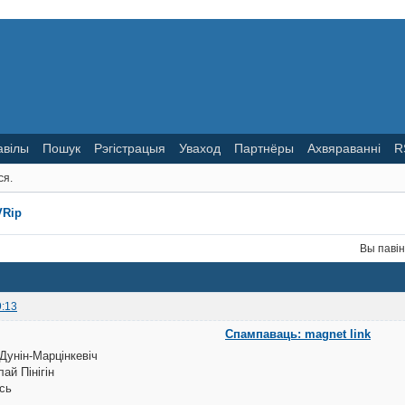
авілы
Пошук
Рэгістрацыя
Уваход
Партнёры
Ахвяраванні
R
ся.
VRip
Вы паві
9:13
Спампаваць: magnet link
 Дунін-Марцінкевіч
лай Пінігін
сь