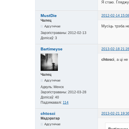
Я стаю. Гляджу
MustDie
2012-02-14 15:0
Чалец
Мусiць трэба не
Адсутнічае
Зарэгістраваны:
2012-02-13
Допісаў:
3
Bartimeyse
2013-02-18 21:2
chtosci
, а ці н
Чалец
Адсутнічае
Адкуль:
Менск
Зарэгістраваны:
2012-03-28
Допісаў:
40
Падзякавалі:
114
chtosci
2013-02-21 19:3
Мадэратар
Адсутнічае