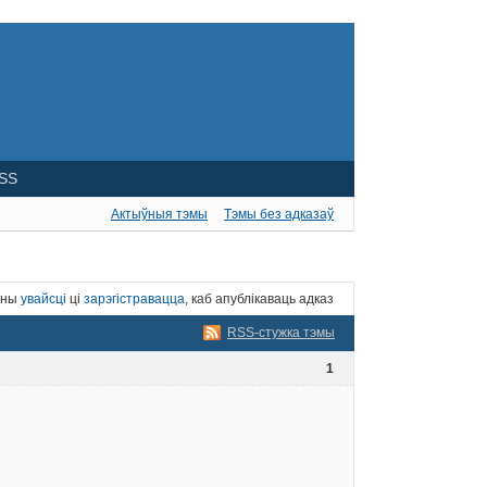
SS
Актыўныя тэмы
Тэмы без адказаў
нны
увайсці
ці
зарэгістравацца
, каб апублікаваць адказ
RSS-стужка тэмы
1