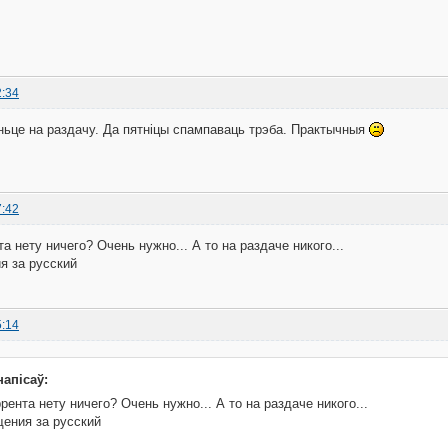
2:34
аньце на раздачу. Да пятніцы спампаваць трэба. Практычныя
7:42
а нету ничего? Очень нужно... А то на раздаче никого...
я за русский
5:14
напісаў:
рента нету ничего? Очень нужно... А то на раздаче никого...
ения за русский