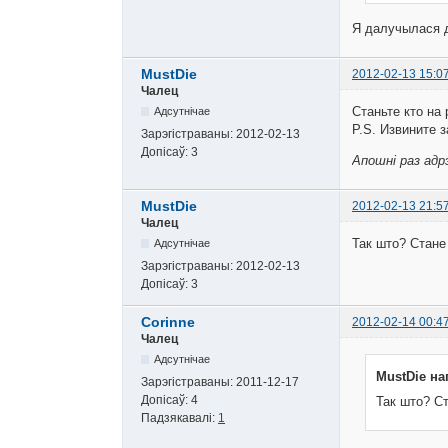
Я далучылася 
MustDie
2012-02-13 15:0
Чалец
Станьте кто на 
Адсутнічае
P.S. Извините 
Зарэгістраваны:
2012-02-13
Допісаў:
3
Апошні раз адрэ
MustDie
2012-02-13 21:5
Чалец
Так што? Стане
Адсутнічае
Зарэгістраваны:
2012-02-13
Допісаў:
3
Corinne
2012-02-14 00:4
Чалец
Адсутнічае
MustDie на
Зарэгістраваны:
2011-12-17
Допісаў:
4
Так што? Ст
Падзякавалі:
1