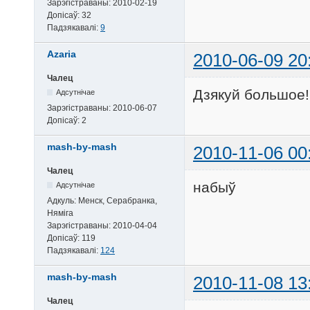
Зарэгістраваны:
2010-02-19
Допісаў:
32
Падзякавалі:
9
Azaria
2010-06-09 20
Чалец
Дзякуй большое
Адсутнічае
Зарэгістраваны:
2010-06-07
Допісаў:
2
mash-by-mash
2010-11-06 00
Чалец
набыў
Адсутнічае
Адкуль:
Менск, Серабранка,
Няміга
Зарэгістраваны:
2010-04-04
Допісаў:
119
Падзякавалі:
124
mash-by-mash
2010-11-08 13
Чалец