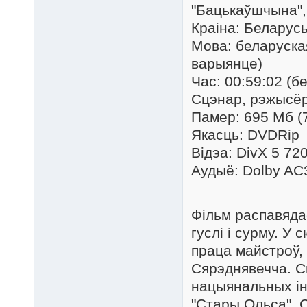
"Бацькаўшчына",
Краіна: Беларус
Мова: беларуска
варыянце)
Час: 00:59:02 (б
Сцэнар, рэжысёр
Памер: 695 Мб (
Якасць: DVDRip
Відэа: DivX 5 72
Аудыё: Dolby AC
Фільм распавядае
гуслі і сурму. У
праца майстроў,
Сярэднявечча. С
нацыянальных ін
"Стары Ольса". 