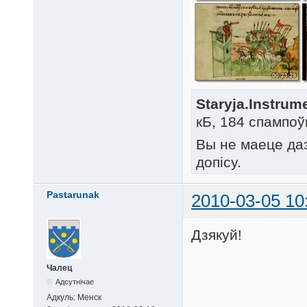
Staryja.Instrum
кБ, 184 спампоў
Вы не маеце да
допісу.
Pastarunak
2010-03-05 10
Дзякуй!
Чалец
Адсутнічае
Адкуль:
Менск