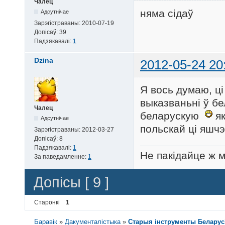
Чалец
няма сідаў
Адсутнічае
Зарэгістраваны:
2010-07-19
Допісаў:
39
Падзякавалі:
1
Dzina
2012-05-24 20
Я вось думаю, ці 
выказваньні ў бе
Чалец
беларускую
як
Адсутнічае
польскай ці яшчэ
Зарэгістраваны:
2012-03-27
Допісаў:
8
Падзякавалі:
1
Не пакідайце ж 
За паведамленне:
1
Допісы [ 9 ]
Старонкі
1
Баравік
»
Дакументалістыка
»
Старыя інструменты Беларусі