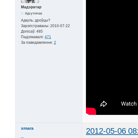
Мадэратар
Адсутнічае
Адкуль:
дроўцы?
Зарэгістраваны:
2010-07-22
Допісаў:
485
Падзякавалі:
471
За паведамленне:
2
xmara
2012-05-06 08