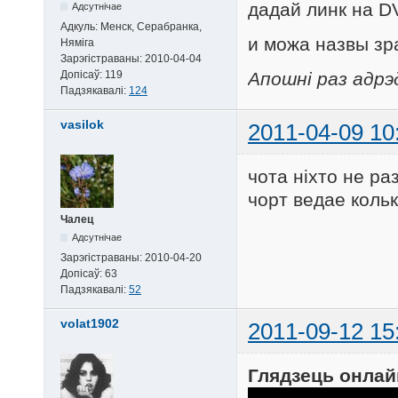
дадай линк на 
Адсутнічае
Адкуль:
Менск, Серабранка,
и можа назвы зр
Няміга
Зарэгістраваны:
2010-04-04
Допісаў:
119
Апошні раз адрэ
Падзякавалі:
124
vasilok
2011-04-09 10
чота ніхто не ра
чорт ведае кольк
Чалец
Адсутнічае
Зарэгістраваны:
2010-04-20
Допісаў:
63
Падзякавалі:
52
volat1902
2011-09-12 15
Глядзець онлай