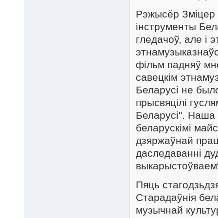
Рэжысёр Зміцер 
інструменты Бел
гледачоў, але і 
этнамузыказнаўст
фільм падняў мно
савецкім этнаму
Беларусі не был
прысвяцілі гусл
Беларусі". Наша
беларускімі майс
дзяржаўнай прац
даследаванні дуд
выкарыстоўваем"
Пяць стагодзьдз
Старадаўнія бел
музычнай культур