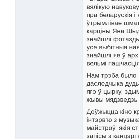
вялікую навуков
пра беларускія і
ўтрымлівае шмат
карціны Яна Шыд
знайшлі фотаздым
усе выбітныя нав
знайшлі яе ў арх
вельмі пашчасці
Нам трэба было 
даследчыка дуды.
яго ў цырку, здым
жывы мядзведзь 
Доўжыцца кіно кр
інтэрв’ю з музык
майстроў, якія 
запісы з канцэр