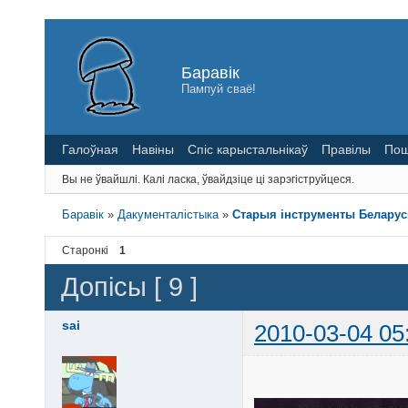
Баравік
Пампуй сваё!
Галоўная
Навіны
Спіс карыстальнікаў
Правілы
Пош
Вы не ўвайшлі.
Калі ласка, ўвайдзіце ці зарэгіструйцеся.
Баравік
»
Дакументалістыка
»
Старыя інструменты Беларусі
Старонкі
1
Допісы [ 9 ]
sai
2010-03-04 05