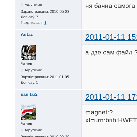
ня бачна самога
Адсутнічае
Зарэгістраваны:
2010-05-23
Допісаў:
7
Падзякавалі:
1
Autaz
2011-01-11 15
а дзе сам файл 
Чалец
Адсутнічае
Зарэгістраваны:
2011-01-05
Допісаў:
1
sanitar2
2011-01-11 17
magnet:?
xt=urn:btih:
Чалец
Адсутнічае
Зарэгістраваны:
2010-03-29