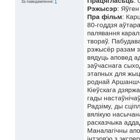
Працягласьць
: 
За паведамленне:
1
Рэжысэр
: Яўген
Пра фільм
: Кар
80-годдзя аўтара
палявання карал
твораў. Пабудава
рэжысёр разам з
вядуць аповед а
заўчаснага сыхо
этапных для жыцц
роднай Аршаншч
Кіеўскага дзяржа
гады настаўнічаў
Радзіму, ды сціпл
вялікую насычан
расказчыка адда
Маналагічны апо
інтэрв'ю з экспе