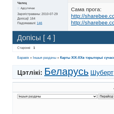
Чалец
Сама прога:
Адсутнічае
Зарэгістраваны:
2010-07-29
http://sharebee.
Допісаў:
164
http://sharebee.
Падзякавалі:
146
Допісы [ 4 ]
Старонкі
1
Баравік
»
Іншыя раздачы
»
Карты XIX-ХXв тэрыторыі сучас
Беларусь
Цэтлікі:
Шуберт