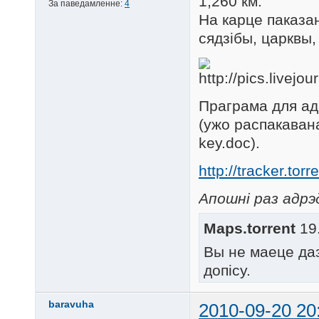
1,260 км.
За паведамленне:
4
На карце паказан
сядзібы, царквы, 
Праграма для ад
(ужо распакавана
key.doc).
http://tracker.t
Апошні раз адрэ
Maps.torrent
19.
Вы не маеце да
допісу.
baravuha
2010-09-20 20