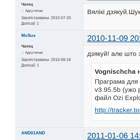
Чалец
Вялікі дзякуй.Шу
Адсутнічае
Зарэгістраваны:
2010-07-20
Допісаў:
1
McSus
2010-11-09 20
Чалец
дзякуй! але што
Адсутнічае
Зарэгістраваны:
2010-08-16
Допісаў:
1
Vognischcha 
Праграма для 
v3.95.5b (ужо 
файл Ozi Explo
http://tracker
AND01AND
2011-01-06 14