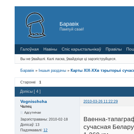
Баравік
Пампуй сваё!
Галоўная
Навіны
Спіс карыстальнікаў
Правілы
Пош
Вы не ўвайшлі.
Калі ласка, ўвайдзіце ці зарэгіструйцеся.
Баравік
»
Іншыя раздачы
»
Карты XIX-ХXв тэрыторыі сучас
Старонкі
1
Допісы [ 4 ]
Vognischcha
2010-03-26 11:22:29
Чалец
Адсутнічае
Ваенна-тапаграф
Зарэгістраваны:
2010-02-18
Допісаў:
13
сучасная Белару
Падзякавалі:
12