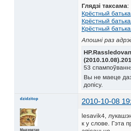
Глядзі таксама
:
Крёстный батька
Крёстный батька
Крёстный батька
Апошні раз адрэд
HP.Rassledovani
(2010.10.08).20
53 спампоўванн
Вы не маеце да
допісу.
dzidzitop
2010-10-08 19
lesavik4, лукашэ
к у слове. Гэта 
апісаньне.
Мадэратар