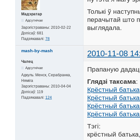
Толькі ў наступ
Мадэратар
перачытай што па
Адсутнічае
выглядала.
Зарэгістраваны:
2010-02-22
Допісаў:
681
Падзякавалі:
78
mash-by-mash
2010-11-08 14
Чалец
Прапаную дадаць 
Адсутнічае
Адкуль:
Менск, Серабранка,
Глядзі таксама
:
Няміга
Зарэгістраваны:
2010-04-04
Крёстный батька
Допісаў:
119
Крёстный батька
Падзякавалі:
124
Крёстный батька
Крёстный батька
Тэгі:
крёстный батька