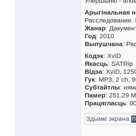
Упершыню - апов
Арыгінальная н
Расследование. 
Жанар
: Дакуме
Год
: 2010
Выпушчана
: Ра
Кодэк
: XviD
Якасць
: SATRip
Відэа
: XviD, 125
Гук
: MP3, 2 ch, 9
Субтайтлы
: ням
Памер
: 251.29 M
Працягласць
: 0
Здымкі экрана
П