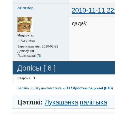
dzidzitop
2010-11-11 22
дадаў
Мадэратар
Адсутнічае
Зарэгістраваны:
2010-02-22
Допісаў:
681
Падзякавалі:
78
Допісы [ 6 ]
Старонкі
1
Баравік
»
Дакументалістыка
»
НЗ / Хростны бацька-4 (НТВ)
Цэтлікі:
Лукашэнка
палітыка