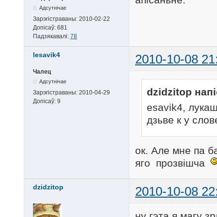
Адсутнічае
Зарэгістраваны:
2010-02-22
Допісаў:
681
Падзякавалі:
78
lesavik4
2010-10-08 21
Чалец
Адсутнічае
dzidzitop напі
Зарэгістраваны:
2010-04-29
Допісаў:
9
esavik4, лука
дзьве к у слов
ок. Але мне па 
яго прозвішча
dzidzitop
2010-10-08 22
ну гэта я магу з