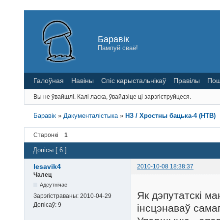
Баравік
Пампуй сваё!
Галоўная
Навіны
Спіс карыстальнікаў
Правілы
Пош
Вы не ўвайшлі.
Калі ласка, ўвайдзіце ці зарэгіструйцеся.
Баравік
»
Дакументалістыка
»
НЗ / Хростны бацька-4 (НТВ)
Старонкі
1
Допісы [ 6 ]
lesavik4
2010-10-08 18:38:37
Чалец
Адсутнічае
Як дэпутатскі м
Зарэгістраваны:
2010-04-29
Допісаў:
9
інсцэнаваў самаг