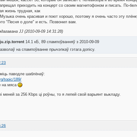
запрещал приходить на концерт со своим магнитофоном и писать. По-бело
ая жизнь трудная, как
 Музыка очень красивая и поют хорошо, поэтому я очень часто эту плён
это "Песня о доле" и есть. Позвонил вам.
дагавана JJ (2010-09-09 14:31:28)
ju.zip.torrent
14.1 кБ, 89 спампоўванняў з 2010-09-09
азволаў на спампоўванне прычэпкаў гэтага допісу.
2:23
міць паводле шаблёнаў:
rg/topic/189/
зе на мяса
лі меней за 256 Kbps ці роўны, то я лепей свой варыянт выкладу.
5:26