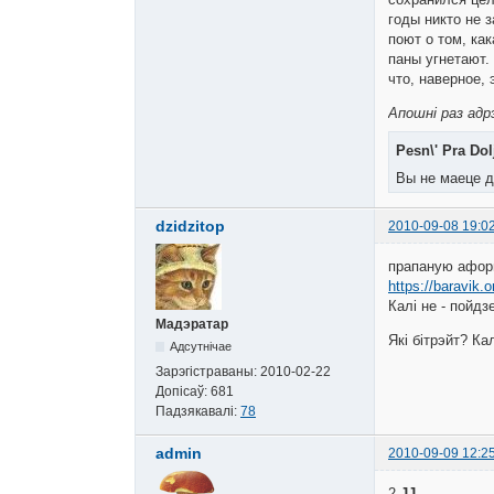
годы никто не 
поют о том, как
паны угнетают.
что, наверное, 
Апошні раз адрэ
Pesn\' Pra Dol
Вы не маеце д
dzidzitop
2010-09-08 19:0
прапаную афор
https://baravik.o
Калі не - пойд
Мадэратар
Які бітрэйт? Ка
Адсутнічае
Зарэгістраваны:
2010-02-22
Допісаў:
681
Падзякавалі:
78
admin
2010-09-09 12:2
2
JJ