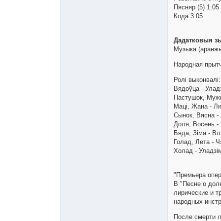
Пясняр (5) 1:05
Кода 3:05
Дадатковыя зь
Музыка (аранжы
Народная прытч
Ролі выконвалі:
Вядоўца - Улад
Пастушок, Муж
Маці, Жана - Л
Сынок, Вясна - 
Доля, Восень -
Бяда, Зіма - Вл
Голад, Лета - 
Холад - Уладзі
"Премьера опер
В "Песне о дол
лирические и т
народных инстр
После смерти 