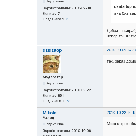
Адсутнічае
dzidzitop н
Зарэгістраваны:
2010-09-08
Допісаў:
2
але ўсё ад
Падзякавалі:
3
Добра, паспрабу
цяпер так як тр
dzidzitop
2010-09-09 14:3
так, зараз добр
Мадэратар
Адсутнічае
Зарэгістраваны:
2010-02-22
Допісаў:
681
Падзякавалі:
78
Mikolal
2010-10-22 16:1
Чалец
Можна трохі бол
Адсутнічае
Зарэгістраваны:
2010-10-08