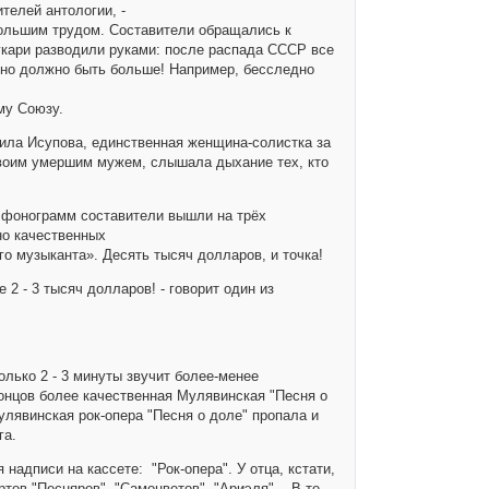
телей антологии, -
ольшим трудом. Составители обращались к
укари разводили руками: после распада СССР все
явно должно быть больше! Например, бесследно
му Союзу.
мила Исупова, единственная женщина-солистка за
своим умершим мужем, слышала дыхание тех, кто
х фонограмм составители вышли на трёх
но качественных
го музыканта». Десять тысяч долларов, и точка!
2 - 3 тысяч долларов! - говорит один из
олько 2 - 3 минуты звучит более-менее
концов более качественная Мулявинская "Песня о
улявинская рок-опера "Песня о доле" пропала и
га.
надписи на кассете: "Рок-опера". У отца, кстати,
тов "Песняров", "Самоцветов", "Ариэля"... В те