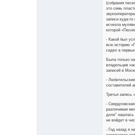
(собрания песен
это семь плас
звукооператора
записи куда-то
исчезла муляви
которой «Песня
- Какой был ус
всю историю «П
сидел в первых
Была только на
владельцев час
записей в Моск
- Любительские
составителей а
Третья запись 
- Свердловская
различимая мел
доле" нашлась 
не войдет в чи
- Год назад я 
сохранился цел