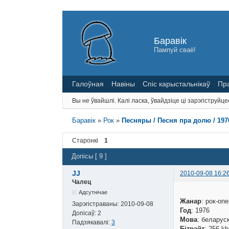
Баравік
Пампуй сваё!
Галоўная
Навіны
Спіс карыстальнікаў
Пр
Вы не ўвайшлі.
Калі ласка, ўвайдзіце ці зарэгіструйце
Баравік
»
Рок
»
Песняры / Песня пра долю / 1976
Старонкі
1
Допісы [ 9 ]
JJ
2010-09-08 16:2
Чалец
Адсутнічае
Жанар
: рок-оп
Зарэгістраваны:
2010-09-08
Год
: 1976
Допісаў:
2
Мова
: беларус
Падзякавалі:
3
Бітрэйт
: 256 k