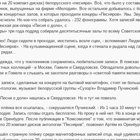
 на 20 компакт-дисках) белорусского «песняра». Всё, что было у состави
тинок, выпущенных на фирме «Мелодия». Все остальное добывалось с б
м концертных залов, в которых проходили концеры «Песняров». Увы. Зв
 исчезли. Но кое-что собрать удалось - 232 фонограммы. Хотя записей 
нская рок-опера «Песня о доле», с
ры» три года подряд собирали десятитысячные залы по всему Советско
пех! Люди сидели в проходах, мостились возле сцен, - вспоминает Люд
есняров». - На кульминационной сцене, когда я стенала и рыдала над 
 рядах...
дежда, что у поклонников сохранились любительские записи. В поиска
тных коллекций - в Москве, Гомеле и Свердловске. Обладатели доволь
ве и Гомеле и слышать не захотели разговоры о «светлой памяти велико
 записи, сделанные на концерте на бытовой магнитофон, стоят не больше 
нтологии, музыкант белорусской группы «Сузор'е» Владимир Пучинский.
«Песни о доле» нашлась в Свердловске. Но и тут не повезло.
 плёнка вся осыпалась, - сокрушаляся Пучинский. - Из 1 часа 10 минут т
одия. Запись готовы отдать бесплатно. Но проку в ней нет. Но в конце 
в Оренбурге. После публикации в "Комсомолке" о том, что знаменитая м
сло 20 компакт-дисков антологии "Песняров", позвонил Артём из Оренбур
нашёл странную плёнку среди магнитофонных записей отца, ещё удивился 
ый мешок, кассет 30, которые он записал с телевизора и во время концер