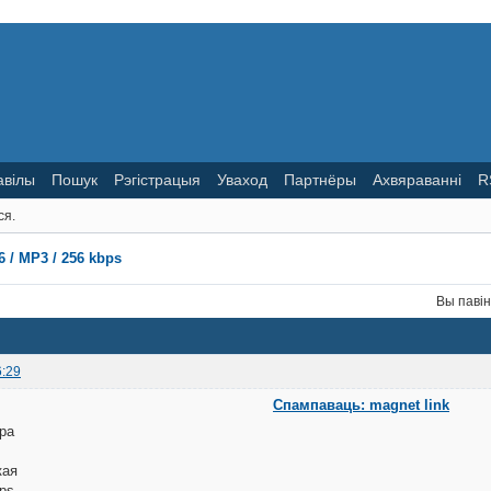
авілы
Пошук
Рэгістрацыя
Уваход
Партнёры
Ахвяраванні
R
ся.
 / MP3 / 256 kbps
Вы паві
6:29
Спампаваць: magnet link
ера
кая
bps