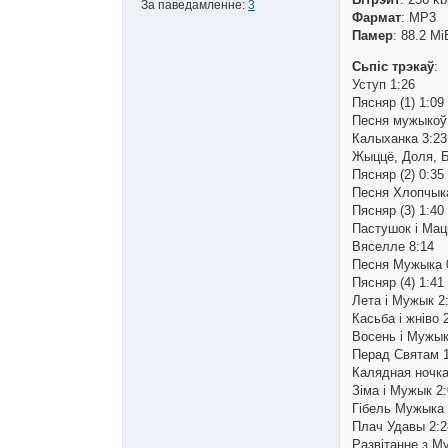
За паведамленне:
3
Фармат
: MP3
Памер
: 88.2 Мі
Сьпіс трэкаў
:
Уступ 1:26
Пясняр (1) 1:09
Песня мужыкоў
Калыханка 3:23
Жыццё, Доля, Б
Пясняр (2) 0:35
Песня Хлопчыка
Пясняр (3) 1:40
Пастушок і Маці
Вяселле 8:14
Песня Мужыка 
Пясняр (4) 1:41
Лета і Мужык 2
Касьба і жніво 
Восень і Мужык
Перад Святам 1
Калядная ночка
Зіма і Мужык 2
Гібель Мужыка 
Плач Удавы 2:2
Развітанне з М