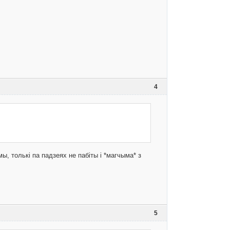
4
, толькі па падзеях не пабіты і *магчыма* з
5