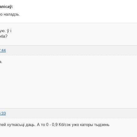
апісаў:
но наладзь.
ю. ў і
эба?
7:44
а.
5:33
ей хуткасьці даць. А то 0 - 0,9 Кб/сэк ужо каторы тыдзень