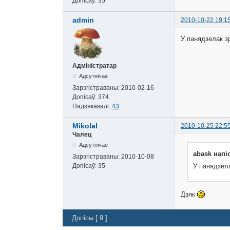
Допісаў:
35
admin
2010-10-22 19:1
У панядзелак з
Адміністратар
Адсутнічае
Зарэгістраваны:
2010-02-16
Допісаў:
374
Падзякавалі:
43
Mikolal
2010-10-25 22:5
Чалец
Адсутнічае
abask напі
Зарэгістраваны:
2010-10-08
Допісаў:
35
У панядзел
Дзяк
Допісы [ 9 ]