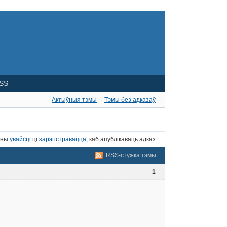
SS
Актыўныя тэмы
Тэмы без адказаў
нны
увайсці
ці
зарэгістравацца
, каб апублікаваць адказ
RSS-стужка тэмы
1