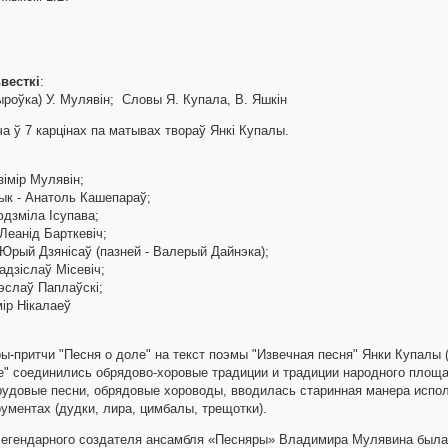
весткі
:
роўка) У. Мулявін; Словы Я. Купала, В. Яшкін
а ў 7 карцінах па матывах твораў Янкі Купалы.
зімір Мулявін;
ык - Анатоль Кашепараў;
юдзміла Ісупава;
Леанід Барткевіч;
 Юрый Дзянісаў (пазней - Валерый Дайнэка);
адзіслаў Місевiч;
Чэслаў Паплаўскі;
мір Нікалаеў
ы-притчи "Песня о доле" на текст поэмы "Извечная песня" Янки Купалы 
е" соединились обрядово-хоровые традиции и традиции народного площа
рудовые песни, обрядовые хороводы, вводилась старинная манера испо
ументах (дудки, лира, цимбалы, трещотки).
легендарного создателя ансамбля «Песняры» Владимира Мулявина была