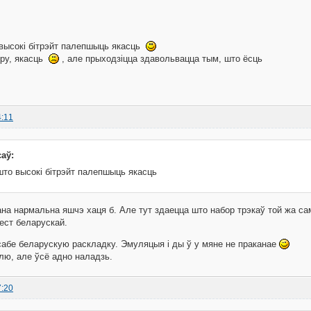
высокі бітрэйт палепшыць якасць
еру, якасць
, але прыходзіцца здавольвацца тым, што ёсць
4:11
саў:
што высокі бітрэйт палепшыць якасць
на нармальна яшчэ хаця б. Але тут здаецца што набор трэкаў той жа самы
мест беларускай.
 сабе беларускую раскладку. Эмуляцыя i ды ў у мяне не праканае
лю, але ўсё адно наладзь.
7:20