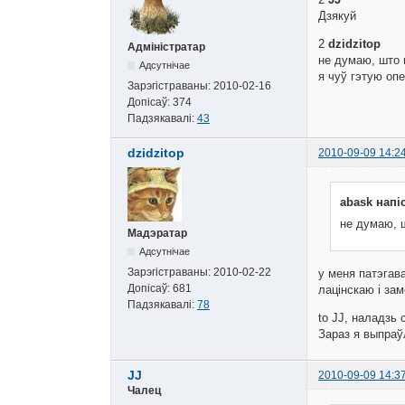
Дзякуй
2
dzidzitop
Адміністратар
не думаю, што 
Адсутнічае
я чуў гэтую оп
Зарэгістраваны:
2010-02-16
Допісаў:
374
Падзякавалі:
43
dzidzitop
2010-09-09 14:2
abask напі
не думаю, 
Мадэратар
Адсутнічае
Зарэгістраваны:
2010-02-22
у меня патэгава
Допісаў:
681
лацінскаю i за
Падзякавалі:
78
to JJ, наладзь
Зараз я выпраў
JJ
2010-09-09 14:3
Чалец