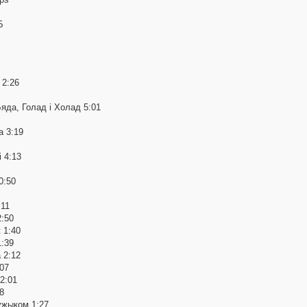
Б
 2:26
яда, Голад і Холад 5:01
 3:19
 4:13
0:50
:11
2:50
 1:40
:39
 2:12
:07
2:01
8
ужыком 1:27