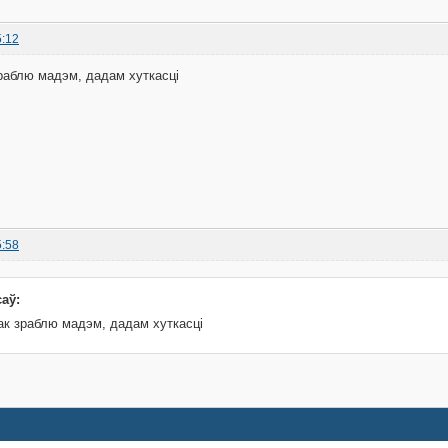
5:12
раблю мадэм, дадам хуткасці
5:58
саў:
ак зраблю мадэм, дадам хуткасці