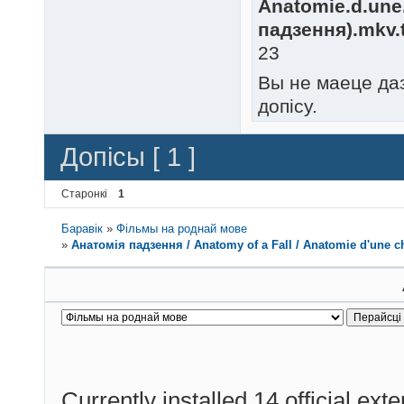
Anatomie.d.une
падзення).mkv.t
23
Вы не маеце да
допісу.
Допісы [ 1 ]
Старонкі
1
Баравік
»
Фільмы на роднай мове
»
Анатомія падзення / Anatomy of a Fall / Anatomie d'une ch
Currently installed
14 official ext