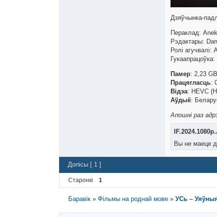
Дзяўчынка-падл
Пераклад: Ane
Рэдактары: Dar
Ролі агучвалі:
Гукаапрацоўка:
Памер
: 2,23 G
Працягласць
: 
Відэа
: HEVC (H
Аўдыё
: Белару
Апошні раз адрэ
IF.2024.1080p
Вы не маеце д
Допісы [ 1 ]
Старонкі
1
Баравік
»
Фільмы на роднай мове
»
УСь – Уяўныя