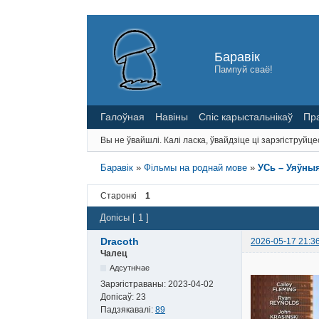
Баравік
Пампуй сваё!
Галоўная
Навіны
Спіс карыстальнікаў
Пр
Вы не ўвайшлі.
Калі ласка, ўвайдзіце ці зарэгіструйце
Баравік
»
Фільмы на роднай мове
»
УСь – Уяўныя
Старонкі
1
Допісы [ 1 ]
Dracoth
2026-05-17 21:3
Чалец
Адсутнічае
Зарэгістраваны:
2023-04-02
Допісаў:
23
Падзякавалі:
89