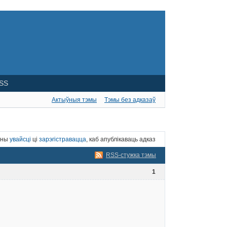
SS
Актыўныя тэмы
Тэмы без адказаў
нны
увайсці
ці
зарэгістравацца
, каб апублікаваць адказ
RSS-стужка тэмы
1