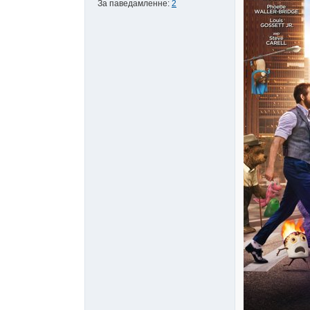
За паведамленне:
2