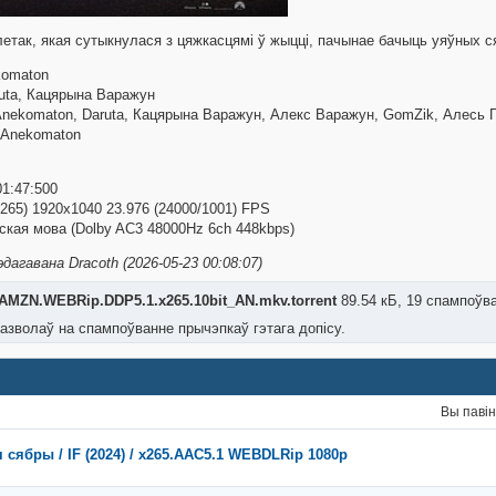
етак, якая сутыкнулася з цяжкасцямі ў жыцці, пачынае бачыць уяўных ся
komaton
uta, Кацярына Варажун
 Anekomaton, Daruta, Кацярына Варажун, Алекс Варажун, GomZik, Алесь Г
 Anekomaton
B
01:47:500
265) 1920x1040 23.976 (24000/1001) FPS
ская мова (Dolby AC3 48000Hz 6ch 448kbps)
дагавана Dracoth (2026-05-23 00:08:07)
.AMZN.WEBRip.DDP5.1.x265.10bit_AN.mkv.torrent
89.54 кБ, 19 спампоўв
азволаў на спампоўванне прычэпкаў гэтага допісу.
Вы паві
 сябры / IF (2024) / x265.AAC5.1 WEBDLRip 1080p