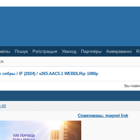
авілы
Пошук
Рэгістрацыя
Уваход
Партнёры
Ахвяраванні
R
ся.
 сябры / IF (2024) / x265.AAC5.1 WEBDLRip 1080p
Вы паві
6:48
Спампаваць: magnet link