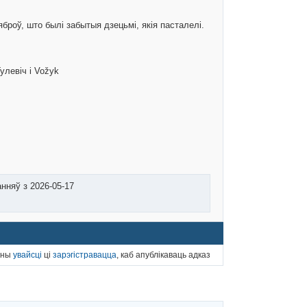
броў, што былі забытыя дзецьмі, якія пасталелі.
улевіч і Vožyk
анняў з 2026-05-17
нны
увайсці
ці
зарэгістравацца
, каб апублікаваць адказ