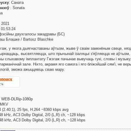
руску
: Саната
назоў
: Sonata
ча
: 2021
: 01:53:24
фэсійны двухгалосы закадравы (БС)
таш Блашке / Bartosz Blaschke
эгаж, у якога дыягнаставаны аўтызм, жыве ў сваім замкнёным свеце, няз
ырнаццаць, высвятляецца, што прычынай ізаляцыі з'яўляецца не аўтызм, 
чы слыхавому імплантату Гжэгаж пачынае вывучаць гукі, словы і музыку, 
арманічнай зале. Ніхто, акрамя яго самога і яго бліжэйшай сям'і, не вер
логій, зможа ажыццявіць сваю мару.
: WEB-DLRip-1080p
 MKV
 (2.40:1), 25 fps, H.264 ~8360 kbps avg
48 kHz, AC3 Dolby Digital, 2/0 (L,R) ch, ~128 kbps
 48 kHz, AC3 Dolby Digital, 2/0 (L,R) ch, ~128 kbps