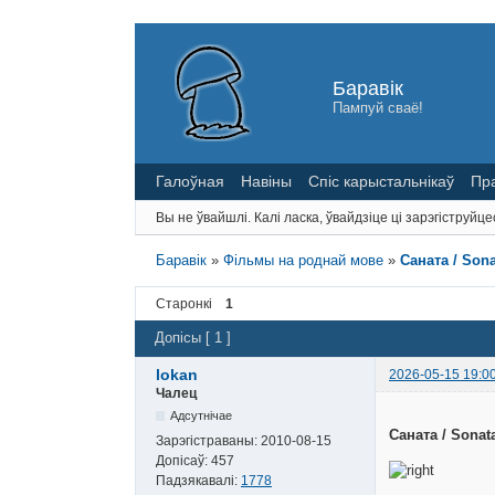
Баравік
Пампуй сваё!
Галоўная
Навіны
Спіс карыстальнікаў
Пр
Вы не ўвайшлі.
Калі ласка, ўвайдзіце ці зарэгіструйце
Баравік
»
Фільмы на роднай мове
»
Саната / Sona
Старонкі
1
Допісы [ 1 ]
lokan
2026-05-15 19:0
Чалец
Адсутнічае
Саната / Sonat
Зарэгістраваны:
2010-08-15
Допісаў:
457
Падзякавалі:
1778