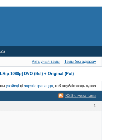
SS
Актыўныя тэмы
Тэмы без адказаў
ip-1080p] DVO (Bel) + Original (Pol)
нны
увайсці
ці
зарэгістравацца
, каб апублікаваць адказ
RSS-стужка тэмы
1