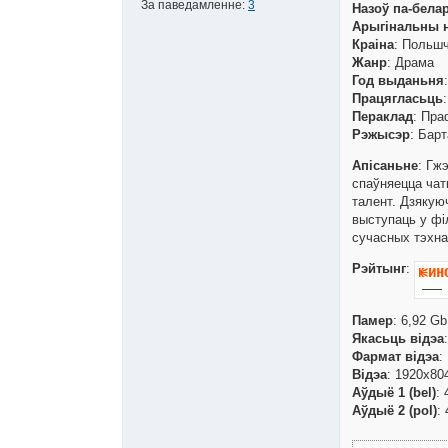
За паведамленне:
3
Назоў па-бела
Арыгінальны 
Краіна
: Польш
Жанр
: Драма
Год выданьня
Працягласьць
Пераклад
: Пра
Рэжысэр
: Бар
Апісаньне
: Гж
спаўняецца чат
талент. Дзякую
выступаць у філ
сучасных тэхна
Рэйтынг
:
Памер
: 6,92 Gb
Якасьць відэа
Фармат відэа
:
Відэа
: 1920x804
Аўдыё 1 (bel)
: 
Аўдыё 2 (pol)
: