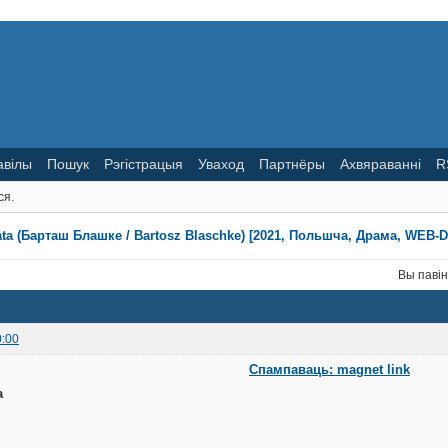
авілы
Пошук
Рэгістрацыя
Уваход
Партнёры
Ахвяраванні
R
ся.
ta (Барташ Блашке / Bartosz Blaschke) [2021, Польшча, Драма, WEB-DLR
Вы паві
0:00
Спампаваць: magnet link
a