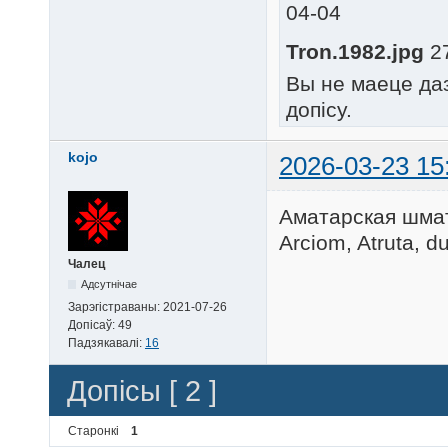
04-04
Tron.1982.jpg
27
Вы не маеце да
допісу.
kojo
2026-03-23 15
Аматарская шмат
Arciom, Atruta, d
Чалец
Адсутнічае
Зарэгістраваны:
2021-07-26
Допісаў:
49
Падзякавалі:
16
Допісы [ 2 ]
Старонкі
1