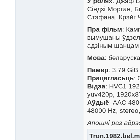
У ролях
: Джэф Б
Сіндзі Морган, Б
Стэфана, Крэйг Ч
Пра фільм
: Кам
вымушаны ўдзель
адзіным шанцам 
Мова
: беларуск
Памер
: 3.79 GiB
Працягласьць
: 
Відэа
: HVC1 192
yuv420p, 1920x87
Аўдыё
: AAC 4800
48000 Hz, stereo,
Апошні раз адрэд
Tron.1982.bel.m