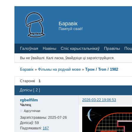
Баравік
Пампуй сваё!
Галоўная
Навіны
Спіс карыстальнікаў
Правілы
Пош
Вы не ўвайшлі.
Калі ласка, ўвайдзіце ці зарэгіструйцеся.
Баравік
»
Фільмы на роднай мове
»
Трон / Tron / 1982
Старонкі
1
Допісы [ 2 ]
rgbelfilm
2026-03-22 19:06:53
Чалец
Адсутнічае
Зарэгістраваны:
2025-07-26
Допісаў:
59
Падзякавалі:
167