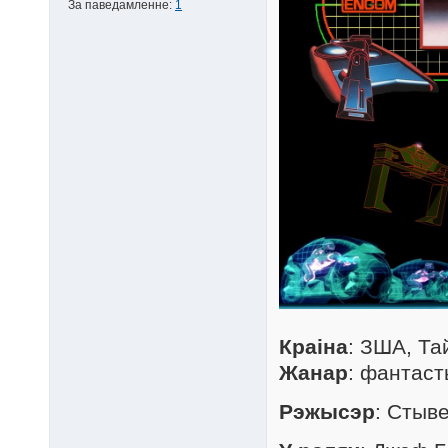
За паведамленне:
1
Краіна
: ЗША, Та
Жанар
: фантаст
Рэжысэр
: Стыв