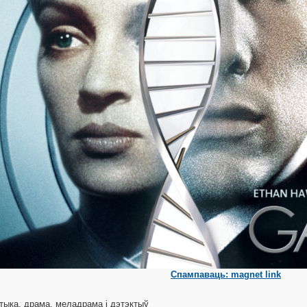
Спампаваць: magnet link
тыка, драма, меладрама і дэтэктыў