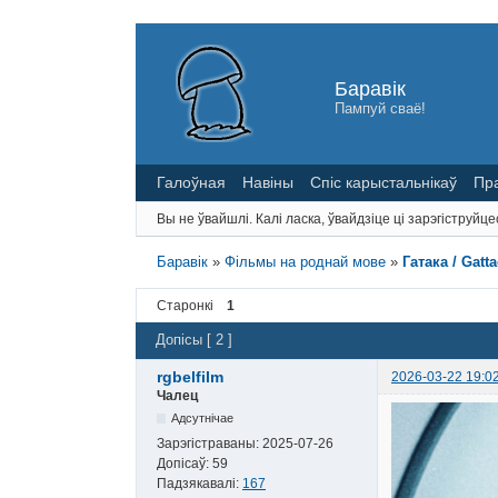
Баравік
Пампуй сваё!
Галоўная
Навіны
Спіс карыстальнікаў
Пр
Вы не ўвайшлі.
Калі ласка, ўвайдзіце ці зарэгіструйце
Баравік
»
Фільмы на роднай мове
»
Гатака / Gatta
Старонкі
1
Допісы [ 2 ]
rgbelfilm
2026-03-22 19:0
Чалец
Адсутнічае
Зарэгістраваны:
2025-07-26
Допісаў:
59
Падзякавалі:
167