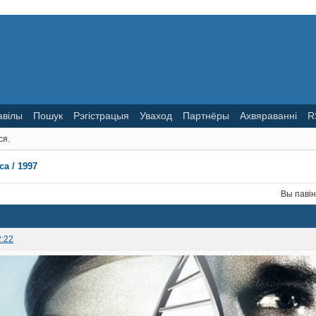
авілы
Пошук
Рэгістрацыя
Уваход
Партнёры
Ахвяраванні
R
ся.
ca / 1997
Вы паві
2:22