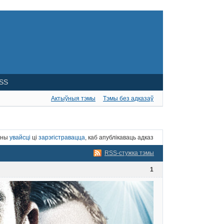
SS
Актыўныя тэмы
Тэмы без адказаў
нны
увайсці
ці
зарэгістравацца
, каб апублікаваць адказ
RSS-стужка тэмы
1