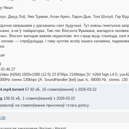
ру Нікал
Хоук, Джуд Лоў, Ума Турман, Алан Аркін, Ларэн Дын, Тоні Шэлуб, Гор Від
рдэчна запрашаем у дасканалы свет будучыні. Тут кожны генетычна запр
ханні, а не ў лабараторыі. Такі лёс Вінсэнта Фрымана, маладога чалаве
ны». Вінсэнт валодае важкім недахопам: яго сэрца муць спыніцца, калі я
 космас — спраўдзіццца, і таму купляе асобу іншага чалавека, падманв
ка.
кая
B
: 01:46:27
ideo (H264) 1920x1080 (12:5) 23.976fps 2140kbps [V: h264 high L4.0, yuv4
00Hz stereo 130kbps [A: SoundHandler [bel] (aac lc, 48000 Hz, stereo, 130 
el.mp4.torrent
67.92 кБ, 16 спампоўванняў з 2026-03-22
pg
139.01 кБ, 1 спампоўванняў з 2026-03-22
азволаў на спампоўванне прычэпкаў гэтага допісу.
5:50
галосая закадравая (Arciom і Atruta)