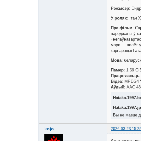
Рэжысэр
: Энд
У ролях
: Ітан 
Пра фільм
: Са
народжаны ў ка
«непаўнавартас
мара — палёт у
карпарацыі Гата
Мова
: беларус
Памер
: 1.69 Gi
Працягласьць
Відэа
: MPEG4 V
Аўдыё
: AAC 480
Hataka.1997.b
Hataka.1997.j
Вы не маеце д
kojo
2026-03-23 15:2
Аматарская двух