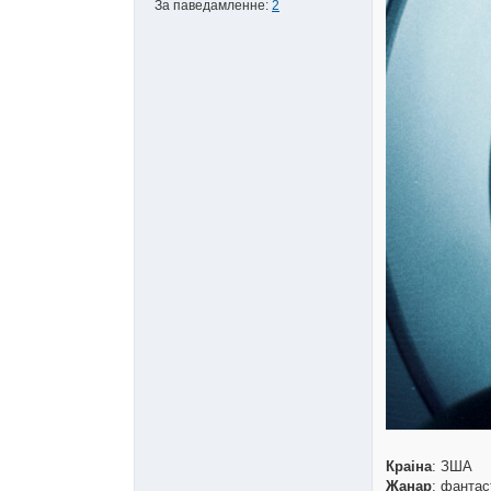
За паведамленне:
2
Краіна
: ЗША
Жанар
: фантас