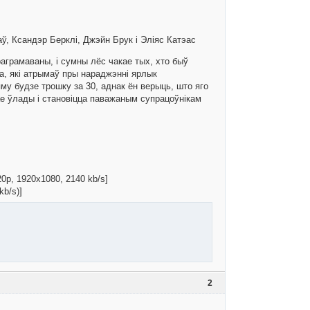
аў, Ксандэр Берклі, Джэйн Брук і Эліяс Катэас
аграмаваны, і сумны лёс чакае тых, хто быў
ка, які атрымаў пры нараджэнні ярлык
му будзе трошку за 30, аднак ён верыць, што яго
ае ўлады і становіцца паважаным супрацоўнікам
20p, 1920x1080, 2140 kb/s]
kb/s)]
2