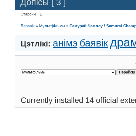
Допісы [ 3 ]
Старонкі
1
Баравік
»
Мультфільмы
»
Самурай Чамплу / Samurai Champlo
дра
баявік
анімэ
Цэтлікі:
Currently installed
14 official ext