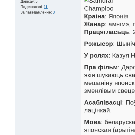
Допісаў:
5
Падзякавалі:
11
За паведамленне:
3
Краіна
: Японія
Жанар
: амнімэ,
Працягласьць
: 
Рэжысэр
: Шыні
У ролях
: Казуя 
Пра фільм
: Дар
якія шукаюць св
мешаніну японска
зменлівым свеце?
Аcаблівасці
: По
лацінкай.
Мова
: беларуск
японская (арыгі