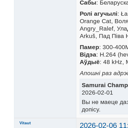
Сабы
: Беларуск
Ролі агучылі
: Ł
Orange Cat, Воля
Angry_Ralef, Ула
Arkuš, Пад Піва Н
Памер
: 300-400M
Відэа
: H.264 (h
Аўдыё
: 48 kHz,
Апошні раз адрэ
Samurai Champl
2026-02-01
Вы не маеце да
допісу.
Vitaut
2026-02-06 11