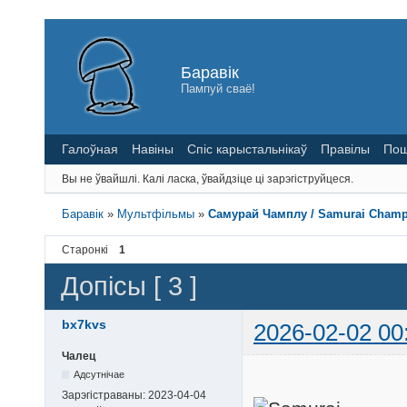
Баравік
Пампуй сваё!
Галоўная
Навіны
Спіс карыстальнікаў
Правілы
Пош
Вы не ўвайшлі.
Калі ласка, ўвайдзіце ці зарэгіструйцеся.
Баравік
»
Мультфільмы
»
Самурай Чамплу / Samurai Champlo
Старонкі
1
Допісы [ 3 ]
bx7kvs
2026-02-02 00
Чалец
Адсутнічае
Зарэгістраваны:
2023-04-04