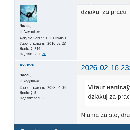
dziakuj za pracu
Чалец
Адсутнічае
Адкуль:
Horadnia, Vialikalitva
Зарэгістраваны:
2010-02-23
Допісаў:
246
Падзякавалі:
30
bx7kvs
2026-02-16 23
Чалец
Адсутнічае
Vitaut напісаў
Зарэгістраваны:
2023-04-04
Допісаў:
5
dziakuj za pra
Падзякавалі:
11
Niama za što, dr