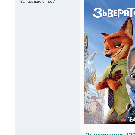
За паведамленне:
7
Зьвератопія (2