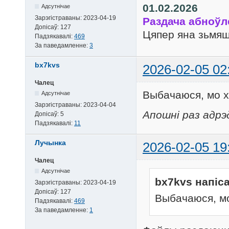
01.02.2026
Адсутнічае
Зарэгістраваны:
2023-04-19
Раздача абноўл
Допісаў:
127
Цяпер яна зьмяшч
Падзякавалі:
469
За паведамленне:
3
bx7kvs
2026-02-05 02
Чалец
Выбачаюся, мо х
Адсутнічае
Зарэгістраваны:
2023-04-04
Апошні раз адрэ
Допісаў:
5
Падзякавалі:
11
Лучынка
2026-02-05 19
Чалец
Адсутнічае
bx7kvs напіса
Зарэгістраваны:
2023-04-19
Допісаў:
127
Выбачаюся, мо
Падзякавалі:
469
За паведамленне:
1