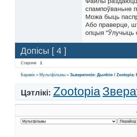
Файлы раздаюцца
спампоўваньне п
Можа быць паспр
Або праверце, ш
опцыя "Ўлучыць с
Допісы [ 4 ]
Старонкі
1
Баравік
»
Мультфільмы
»
Зьвератопія: Дылёгія / Zootopia: D
Zootopia
Звера
Цэтлікі: