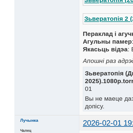
Зьвератопія 2 (
Пераклад і агуч
Агульны памер
Якасьць відэа
:
Апошні раз адрэ
Зьвератопія (Ды
2025).1080p.tor
01
Вы не маеце да
допісу.
Лучынка
2026-02-01 19
Чалец