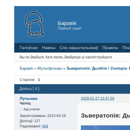
Баравік
Пампуй сваё!
Галоўная
Навіны
Спіс карыстальнікаў
Правілы
Пош
Вы не ўвайшлі.
Калі ласка, ўвайдзіце ці зарэгіструйцеся.
Баравік
»
Мультфільмы
»
Зьвератопія: Дылёгія / Zootopia: D
Старонкі
1
Допісы [ 4 ]
Лучынка
2026-01-27 15:47:39
Чалец
Адсутнічае
Зьвератопія: Ды
Зарэгістраваны:
2023-04-19
Допісаў:
127
Падзякавалі:
469