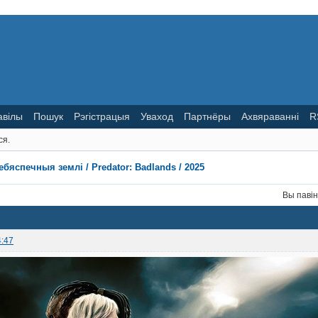
авілы
Пошук
Рэгістрацыя
Уваход
Партнёры
Ахвяраванні
R
ся.
ебяспечныя землі / Predator: Badlands / 2025
Вы паві
4:47