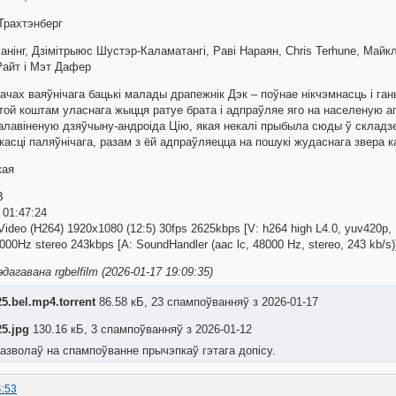
 Трахтэнберг
анінг, Дзімітрыюс Шустэр-Каламатангі, Раві Нараян, Chris Terhune, Майк
Райт і Мэт Дафер
вачах ваяўнічага бацькі малады драпежнік Дэк – поўнае нікчэмнасць і г
е той коштам уласнага жыцця ратуе брата і адпраўляе яго на населеную а
алавіненую дзяўчыну-андроіда Цію, якая некалі прыбыла сюды ў складзе 
касці паляўнічага, разам з ёй адпраўляецца на пошукі жудаснага звера к
кая
B
: 01:47:24
ideo (H264) 1920x1080 (12:5) 30fps 2625kbps [V: h264 high L4.0, yuv420p,
000Hz stereo 243kbps [A: SoundHandler (aac lc, 48000 Hz, stereo, 243 kb/s)
дагавана rgbelfilm (2026-01-17 19:09:35)
5.bel.mp4.torrent
86.58 кБ, 23 спампоўванняў з 2026-01-17
25.jpg
130.16 кБ, 3 спампоўванняў з 2026-01-12
азволаў на спампоўванне прычэпкаў гэтага допісу.
4:53