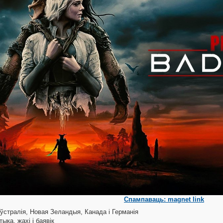
Спампаваць: magnet link
ўстралія, Новая Зеландыя, Канада і Германія
тыка, жахі і баявік