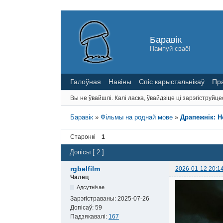
Баравік
Пампуй сваё!
Галоўная
Навіны
Спіс карыстальнікаў
Пр
Вы не ўвайшлі.
Калі ласка, ўвайдзіце ці зарэгіструйце
Баравік
»
Фільмы на роднай мове
»
Драпежнік: Н
Старонкі
1
Допісы [ 2 ]
rgbelfilm
2026-01-12 20:1
Чалец
Адсутнічае
Зарэгістраваны:
2025-07-26
Допісаў:
59
Падзякавалі:
167