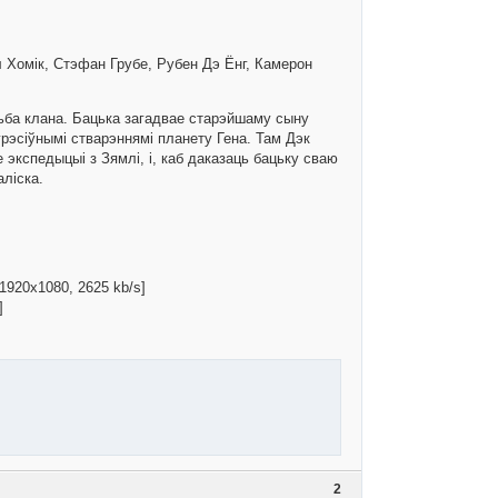
л Хомік, Стэфан Грубе, Рубен Дэ Ёнг, Камерон
аньба клана. Бацька загадвае старэйшаму сыну
грэсіўнымі стварэннямі планету Гена. Там Дэк
экспедыцыі з Зямлі, і, каб даказаць бацьку сваю
аліска.
 1920x1080, 2625 kb/s]
]
2