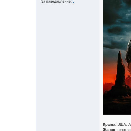
За паведамленне:
5
Краіна
: ЗША, А
Жанар
: фантас