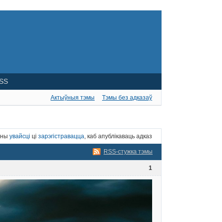
SS
Актыўныя тэмы
Тэмы без адказаў
нны
увайсці
ці
зарэгістравацца
, каб апублікаваць адказ
RSS-стужка тэмы
1