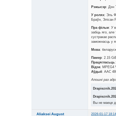
Рэжысэр
: Дэн
У ролях
: Эль Ф
Браўн, Элісан 
Пра фільм
: У 
забіць яго, ал
сустракае расп
заможнасць у я
Мова
: беларус
Памер
: 2.15 Gi
Працягласьць
Відэа
: MPEG4 V
Аўдыё
: AAC 48
Апошні раз адрэ
Drapieznik.202
Drapieznik.20
Вы не маеце д
Aliaksei August
2026-01-17 18:1