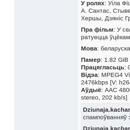
У ролях
: Уіла Ф
А. Сантас, Стыв
Хершы, Дзяніс Гр
Пра фільм
: У с
ратуецца ўцёкам
Мова
: беларуск
Памер
: 1.82 GiB
Працягласьць
: 
Відэа
: MPEG4 Vi
2476kbps [V: h26
Аўдыё
: AAC 480
stereo, 202 kb/s]
Dziunaja.kachan
спампоўванняў 
Dziunaja.kachan