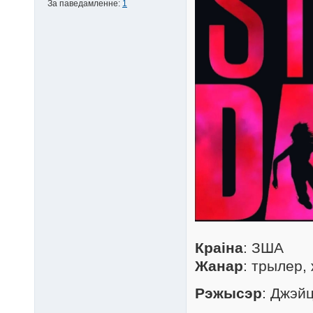
За паведамленне:
1
Краіна
: ЗША
Жанар
: трылер, 
Рэжысэр
: Джэй