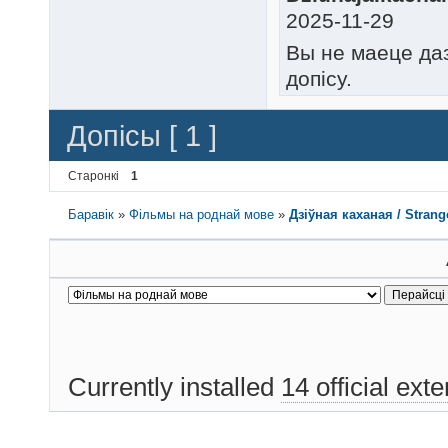
2025-11-29
Вы не маеце да
допісу.
Допісы [ 1 ]
Старонкі
1
Баравік
»
Фільмы на роднай мове
»
Дзіўная каханая / Strange
Currently installed
14 official ext