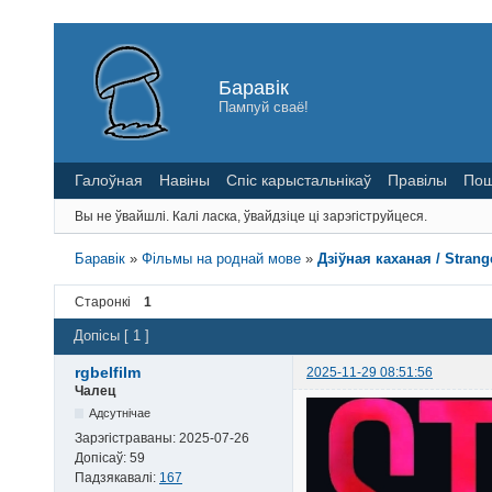
Баравік
Пампуй сваё!
Галоўная
Навіны
Спіс карыстальнікаў
Правілы
Пош
Вы не ўвайшлі.
Калі ласка, ўвайдзіце ці зарэгіструйцеся.
Баравік
»
Фільмы на роднай мове
»
Дзіўная каханая / Strange
Старонкі
1
Допісы [ 1 ]
rgbelfilm
2025-11-29 08:51:56
Чалец
Адсутнічае
Зарэгістраваны:
2025-07-26
Допісаў:
59
Падзякавалі:
167