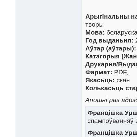
Арыгінальны на
творы
Мова:
беларуск
Год выданьня:
Аўтар (аўтары):
Катэгорыя (Жан
Друкарня/Выда
Фармат:
PDF,
Якасьць:
скан
Колькасьць ста
Апошні раз адрэд
Францішка Уршу
спампоўванняў 
Францішка Уршу