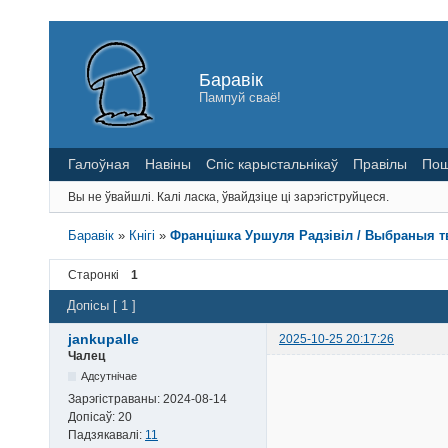
Баравік
Пампуй сваё!
Галоўная
Навіны
Спіс карыстальнікаў
Правілы
Пош
Вы не ўвайшлі.
Калі ласка, ўвайдзіце ці зарэгіструйцеся.
Баравік
»
Кнігі
»
Францішка Уршуля Радзівіл / Выбраныя твор
Старонкі
1
Допісы [ 1 ]
jankupalle
2025-10-25 20:17:26
Чалец
Адсутнічае
Зарэгістраваны:
2024-08-14
Допісаў:
20
Падзякавалі:
11