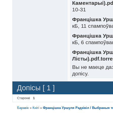
Каментарыі).pdf
10-31
Францішка Уршу
кБ, 11 спампоўв
Францішка Уршу
кБ, 6 спампоўва
Францішка Уршу
Лісты).pdf.torre
Вы не маеце да
допісу.
Допісы [ 1 ]
Старонкі
1
Баравік
»
Кнігі
»
Францішка Уршуля Радзівіл / Выбраныя твор