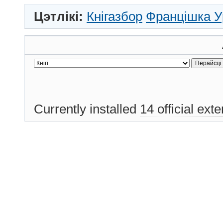
Цэтлікі:
Кнігазбор
Францішка У
Currently installed
14 official ext