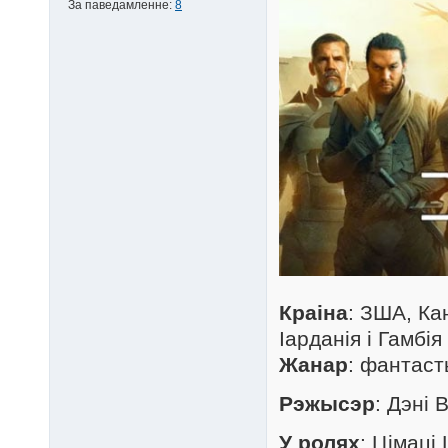
За паведамленне:
8
Краіна
: ЗША, Ка
Іарданія і Гамбія
Жанар
: фантаст
Рэжысэр
: Дэні 
У ролях
: Цімаці