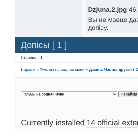
Dzjuna.2.jpg
46.
Вы не маеце да
допісу.
Допісы [ 1 ]
Старонкі
1
Баравік
»
Фільмы на роднай мове
»
Дзюна: Частка другая / D
Currently installed
14 official ext