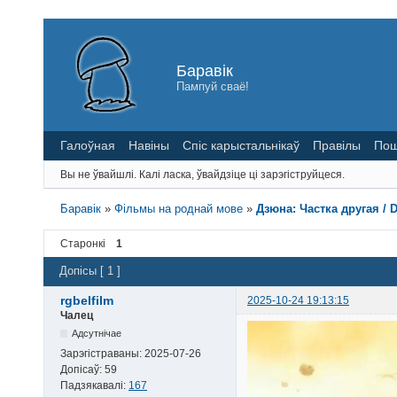
Баравік
Пампуй сваё!
Галоўная
Навіны
Спіс карыстальнікаў
Правілы
Пош
Вы не ўвайшлі.
Калі ласка, ўвайдзіце ці зарэгіструйцеся.
Баравік
»
Фільмы на роднай мове
»
Дзюна: Частка другая / D
Старонкі
1
Допісы [ 1 ]
rgbelfilm
2025-10-24 19:13:15
Чалец
Адсутнічае
Зарэгістраваны:
2025-07-26
Допісаў:
59
Падзякавалі:
167