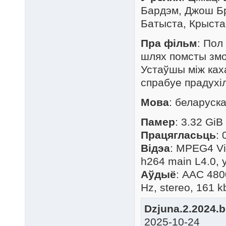
Бардэм, Джош Бр
Батыста, Крыста
Пра фільм
: Пол
шлях помсты змо
Устаўшы між ках
спрабуе прадухі
Мова
: беларуск
Памер
: 3.32 GiB
Працягласьць
: 
Відэа
: MPEG4 Vi
h264 main L4.0, 
Аўдыё
: AAC 480
Hz, stereo, 161 kb
Dzjuna.2.2024.b
2025-10-24