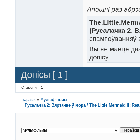
Апошні раз адрэд
The.Little.Merm
(Русалачка 2. В
спампоўванняў 
Вы не маеце да
допісу.
Допісы [ 1 ]
Старонкі
1
Баравік
»
Мультфільмы
»
Русалачка 2: Вяртанне ў мора / The Little Mermaid II: R