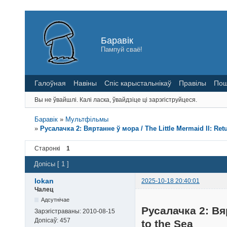
Баравік
Пампуй сваё!
Галоўная
Навіны
Спіс карыстальнікаў
Правілы
Пош
Вы не ўвайшлі.
Калі ласка, ўвайдзіце ці зарэгіструйцеся.
Баравік
»
Мультфільмы
»
Русалачка 2: Вяртанне ў мора / The Little Mermaid II: R
Старонкі
1
Допісы [ 1 ]
lokan
2025-10-18 20:40:01
Чалец
Адсутнічае
Русалачка 2: Вяр
Зарэгістраваны:
2010-08-15
Допісаў:
457
to the Sea