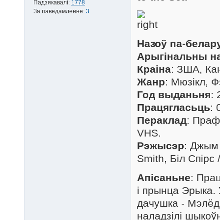
Падзякавалі:
1778
За паведамленне:
3
Назоў па-белар
Арыгінальны н
Краіна
: ЗША, Ка
Жанр
: Мюзікл, 
Год выданьня
:
Працягласьць
: 
Пераклад
: Праф
VHS.
Рэжысэр
: Джым
Smith, Біл Спірс /
Апісаньне
: Пра
і прынца Эрыка.
дачушка - Мэлёд
наладзілі шыкоў