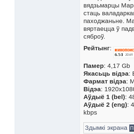
вядзьмарцы Марг
стаць валадарка
паходжаньне. Ма
вяртаецца ў пад
сяброў.
Рейтынг
:
Памер
: 4,17 Gb
Якасьць відэа
:
Фармат відэа
: 
Відэа
: 1920x1080
Аўдыё 1 (bel)
: 4
Аўдыё 2 (eng)
: 
kbps
Здымкі экрана
П