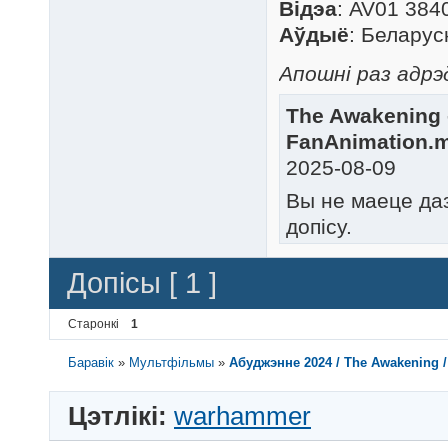
Відэа
: AV01 384
Аўдыё
: Беларус
Апошні раз адрэд
The Awakening
FanAnimation.m
2025-08-09
Вы не маеце да
допісу.
Допісы [ 1 ]
Старонкі
1
Баравік
»
Мультфільмы
»
Абуджэнне 2024 / The Awakening 
Цэтлікі:
warhammer