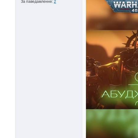
За паведамленне:
2