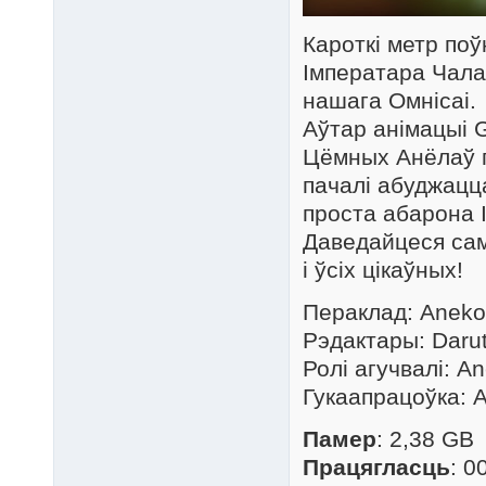
Кароткі метр поў
Імператара Чала
нашага Омнісаі.
Аўтар анімацыі G
Цёмных Анёлаў п
пачалі абуджацц
проста абарона
Даведайцеся самі
і ўсіх цікаўных!
Пераклад: Anek
Рэдактары: Daru
Ролі агучвалі: A
Гукаапрацоўка: 
Памер
: 2,38 GB
Працягласць
: 0