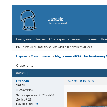
Баравік
Пампуй сваё!
Галоўная
Навіны
Спіс карыстальнікаў
Правілы
Пош
Вы не ўвайшлі.
Калі ласка, ўвайдзіце ці зарэгіструйцеся.
Баравік
»
Мультфільмы
»
Абуджэнне 2024 / The Awakening 
Старонкі
1
Допісы [ 1 ]
Dracoth
2025-08-09 19:49:49
Чалец
Адсутнічае
Зарэгістраваны:
2023-04-02
Допісаў:
23
Падзякавалі:
89