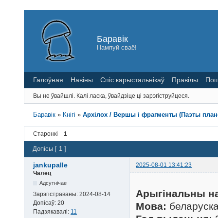
Баравік
Пампуй сваё!
Галоўная
Навіны
Спіс карыстальнікаў
Правілы
Пош
Вы не ўвайшлі.
Калі ласка, ўвайдзіце ці зарэгіструйцеся.
Баравік
»
Кнігі
»
Архілох / Вершы і фрагменты (Паэты планет
Старонкі
1
Допісы [ 1 ]
jankupalle
2025-08-01 13:41:23
Чалец
Адсутнічае
Арыгінальны на
Зарэгістраваны:
2024-08-14
Допісаў:
20
Мова:
беларуск
Падзякавалі:
11