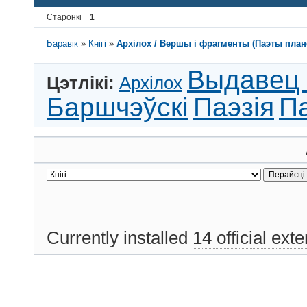
Старонкі
1
Баравік
»
Кнігі
»
Архілох / Вершы і фрагменты (Паэты планет
Выдавец 
Цэтлікі:
Архілох
Баршчэўскі
Паэзія
П
Currently installed
14 official ext