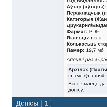
Год выданьня:
Аўтар (аўтары):
Перакладчык (п
Катэгорыя (Жан
Друкарня/Выда
Фармат:
PDF
Якасьць:
скан
Колькасьць ста
Памер:
19,7 мб
Апошні раз адрэд
Архілох (Паэты
спампоўванняў 
Вы не маеце да
допісу.
Допісы [ 1 ]