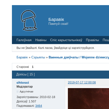
Баравік
Пампуй сваё!
Галоўная
Навіны
Спіс карыстальнікаў
Правілы
Пош
Вы не ўвайшлі.
Калі ласка, ўвайдзіце ці зарэгіструйцеся.
Баравік
»
Сэрыялы
»
Ваенныя дзяўчаты / Wojenne dziewczyn
Старонкі
1
Допісы [ 15 ]
chtosci
2019-07-17 12:00:08
Мадэратар
Адсутнічае
Зарэгістраваны:
2010-02-18
Допісаў:
1.507
Падзякавалі:
3464