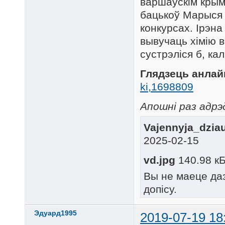
варшаўскім крым
бацькоў Марыся 
конкурсах. Ірэна
вывучаць хімію в
сустрэліся б, кал
Глядзець анлай
ki,1698809
Апошні раз адрэд
Vajennyja_dziau
2025-02-15
vd.jpg
140.98 кБ
Вы не маеце да
допісу.
Эдуард1995
2019-07-19 18