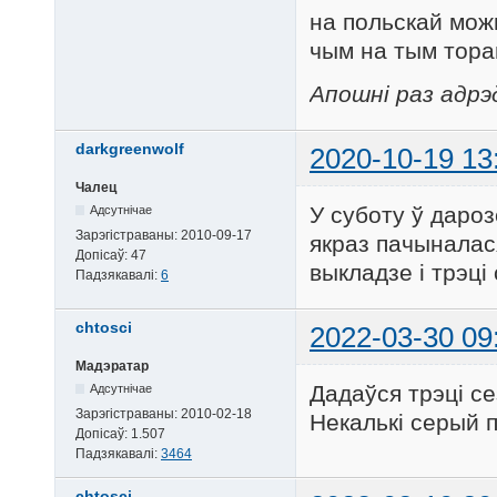
на польскай можн
чым на тым тора
Апошні раз адрэд
darkgreenwolf
2020-10-19 13
Чалец
У суботу ў дароз
Адсутнічае
Зарэгістраваны:
2010-09-17
якраз пачыналас
Допісаў:
47
выкладзе і трэц
Падзякавалі:
6
chtosci
2022-03-30 09
Мадэратар
Дадаўся трэці с
Адсутнічае
Зарэгістраваны:
2010-02-18
Некалькі серый п
Допісаў:
1.507
Падзякавалі:
3464
chtosci