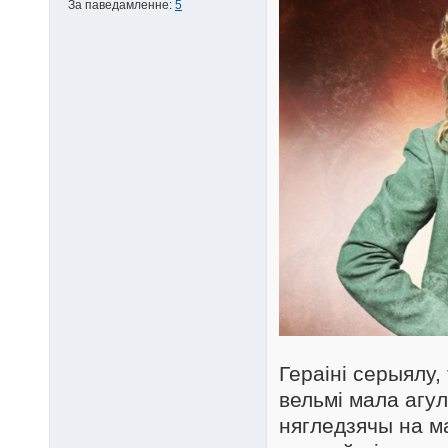
За паведамленне:
5
Гераіні серыялу
вельмі мала агул
нягледзячы на м