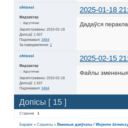
chtosci
2025-01-18 21
Мадэратар
Дадаўся перакла
Адсутнічае
Зарэгістраваны:
2010-02-18
Допісаў:
1.507
Падзякавалі:
3464
За паведамленне:
1
chtosci
2025-02-15 21
Мадэратар
Файлы змененыя 
Адсутнічае
Зарэгістраваны:
2010-02-18
Допісаў:
1.507
Падзякавалі:
3464
Допісы [ 15 ]
Старонкі
1
Баравік
»
Сэрыялы
»
Ваенныя дзяўчаты / Wojenne dziewczyn