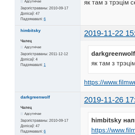
як там з трэцім 
Адсутнічае
Зарэгістраваны:
2010-09-17
Допісаў:
47
Падзякавалі:
6
himbitsky
2019-11-22 15
Чалец
Адсутнічае
darkgreenwolf
Зарэгістраваны:
2011-12-12
Допісаў:
4
як там з трэці
Падзякавалі:
1
https://www.film
darkgreenwolf
2019-11-26 17
Чалец
Адсутнічае
himbitsky нап
Зарэгістраваны:
2010-09-17
Допісаў:
47
https://www.fi
Падзякавалі:
6