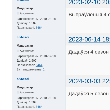
2023-02-10 20
Мадэратар
Выпраўленыя 4 
Адсутнічае
Зарэгістраваны:
2010-02-18
Допісаў:
1.507
Падзякавалі:
3464
chtosci
2023-06-14 18
Мадэратар
Дадаўся 4 сезон
Адсутнічае
Зарэгістраваны:
2010-02-18
Допісаў:
1.507
Падзякавалі:
3464
За паведамленне:
1
chtosci
2024-03-03 22
Мадэратар
Дадаўся 5 сезон
Адсутнічае
Зарэгістраваны:
2010-02-18
Допісаў:
1.507
Падзякавалі:
3464