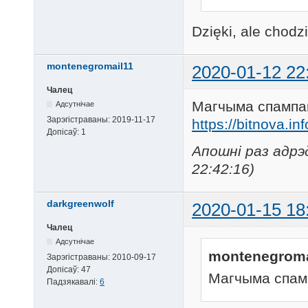
Dzięki, ale chodz
montenegromail11
2020-01-12 22
Чалец
Магчыма спампав
Адсутнічае
Зарэгістраваны:
2019-11-17
https://bitnova.inf
Допісаў:
1
Апошні раз адрэ
22:42:16)
darkgreenwolf
2020-01-15 18
Чалец
Адсутнічае
montenegroma
Зарэгістраваны:
2010-09-17
Допісаў:
47
Магчыма спамп
Падзякавалі:
6