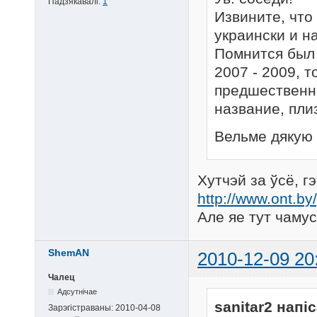
Падзякавалі:
1
Извините, что
украински и н
Помнится был 
2007 - 2009, 
предшественни
название, пли
Вельме дякую 
Хутчэй за ўсё, гэ
http://www.ont.by/
Але яе тут чамус
ShemAN
2010-12-09 20
Чалец
Адсутнічае
sanitar2 напіс
Зарэгістраваны:
2010-04-08