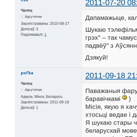
2011-07-20 08
Чалец
Дапамажыце, кал
Адсутнічае
Зарэгістраваны:
2010-08-27
Шукаю тэлефіль
Допісаў:
3
Падзякавалі:
1
грэх" – так чаму
падвёў" з Аўсянн
Дзякуй!
pol'ka
2011-09-18 21
Чалец
Паважаныя фарум
Адсутнічае
Адкуль:
Мінск, Беларусь
баравічкамі
)
Зарэгістраваны:
2011-09-18
Місія, якую я ха
Допісаў:
1
хтосьці ведае і 
Я шукаю стары ч
беларускай мове