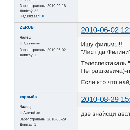
Зарэгістраваны:
2010-02-18
Допісаў:
32
Падзякавалі:
8
ZERUB
2010-06-02 12
Чалец
Ищу фильмы!!!
Адсутнічае
Зарэгістраваны:
2010-06-02
"Лист да Фелини
Допісаў:
1
Телеспектакаль 
Петрашкевича)-
Если кто что на
карамба
2010-08-29 15
Чалец
дзе знайсци ава
Адсутнічае
Зарэгістраваны:
2010-08-29
Допісаў:
1