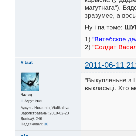
магутнага"). Вяд
зразумее, а вось
Ну і па тэме:
ШУ
1)
"Витебское де
2)
"Солдат Васи
Vitaut
2011-06-11 21
"Выкупленьне з 
выкласьці. Хто 
Чалец
Адсутнічае
Адкуль:
Horadnia, Vialikalitva
Зарэгістраваны:
2010-02-23
Допісаў:
246
Падзякавалі:
30
n1e