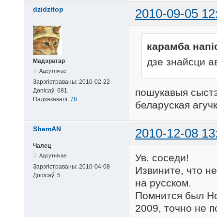
dzidzitop
2010-09-05 12
карамба напі
дзе знайсци а
Мадэратар
Адсутнічае
Зарэгістраваны:
2010-02-22
пошукавыя сыстэм
Допісаў:
681
Падзякавалі:
78
беларуская агучк
ShemAN
2010-12-08 13
Чалец
Ув. соседи!
Адсутнічае
Зарэгістраваны:
2010-04-08
Извините, что не
Допісаў:
5
на русском.
Помнится был Но
2009, точно не 