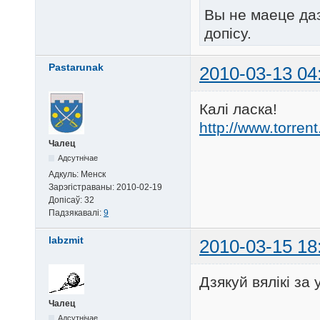
Вы не маеце да
допісу.
Pastarunak
2010-03-13 04
Калі ласка!
http://www.torrent
Чалец
Адсутнічае
Адкуль:
Менск
Зарэгістраваны:
2010-02-19
Допісаў:
32
Падзякавалі:
9
labzmit
2010-03-15 18
Дзякуй вялiкi за 
Чалец
Адсутнічае