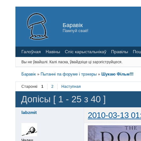
Баравік
Пампуй сваё!
Галоўная
Навіны
Спіс карыстальнікаў
Правілы
Пош
Вы не ўвайшлі.
Калі ласка, ўвайдзіце ці зарэгіструйцеся.
Баравік
»
Пытанні па форуме і трэкеры
»
Шукаю Фiльм!!!
Старонкі
1
2
Наступная
Допісы [ 1 - 25 з 40 ]
labzmit
2010-03-13 01
Чалец