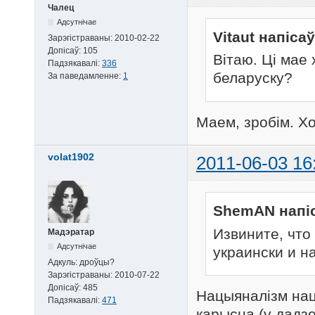
Чалец
Адсутнічае
Vitaut напісаў
Зарэгістраваны:
2010-02-22
Допісаў:
105
Вітаю. Ці мае 
Падзякавалі:
336
беларуску?
За паведамленне:
1
Маем, зробім. Хо
volat1902
2011-06-03 16
ShemAN напіс
Извините, что
Мадэратар
Адсутнічае
украински и н
Адкуль:
дроўцы?
Зарэгістраваны:
2010-07-22
Допісаў:
485
Нацыяналізм нац
Падзякавалі:
471
карысна (у дадз