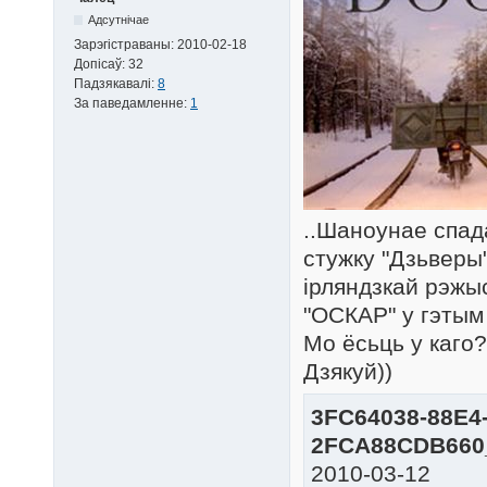
Адсутнічае
Зарэгістраваны:
2010-02-18
Допісаў:
32
Падзякавалі:
8
За паведамленне:
1
..Шаноунае спад
стужку "Дзьверы"
ірляндзкай рэжы
"ОСКАР" у гэтым 
Мо ёсьць у каго?
Дзякуй))
3FC64038-88E4
2FCA88CDB660
2010-03-12