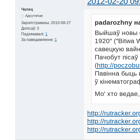
2012-02-20 09
Чалец
Адсутнічае
padarozhny н
Зарэгістраваны:
2010-08-27
Допісаў:
3
Выйшаў новы 
Падзякавалі:
1
1920" ("Bitwa
За паведамленне:
1
савецкую вайн
Пачобут пісаў
(
http://poczobu
Павінна быць ц
ў кінематограф
Мо' хто ведае
http://rutracker.
http://rutracker.
http://rutracker.