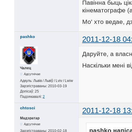
Павінна быць цік
кінематографе (а
Мо' хто ведае, д
pashko
2011-12-18 04
Даруйте, а власн
Наскільки мені в
Чалец
Адсутнічае
Адкуль:
Львів / Львіў / Lviv / Lwiw
Зарэгістраваны:
2010-03-19
Допісаў:
25
Падзякавалі:
2
chtosci
2011-12-18 13
Мадэратар
Адсутнічае
pashko напіс
Зарэгістраваны:
2010-02-18