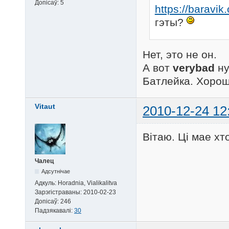
Допісаў:
5
https://baravik.
гэты?
Нет, это не он.
А вот
verybad
ну
Батлейка. Хоро
Vitaut
2010-12-24 12
Вітаю. Ці мае хт
Чалец
Адсутнічае
Адкуль:
Horadnia, Vialikalitva
Зарэгістраваны:
2010-02-23
Допісаў:
246
Падзякавалі:
30