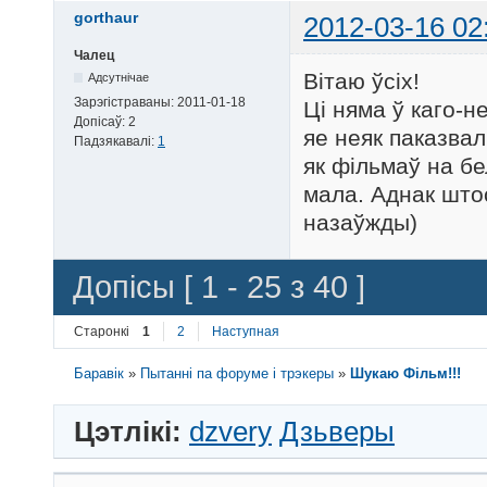
gorthaur
2012-03-16 02
Чалец
Вітаю ўсіх!
Адсутнічае
Зарэгістраваны:
2011-01-18
Ці няма ў каго-н
Допісаў:
2
яе неяк паказвал
Падзякавалі:
1
як фільмаў на б
мала. Аднак штос
назаўжды)
Допісы [ 1 - 25 з 40 ]
Старонкі
1
2
Наступная
Баравік
»
Пытанні па форуме і трэкеры
»
Шукаю Фiльм!!!
Цэтлікі:
dzvery
Дзьверы