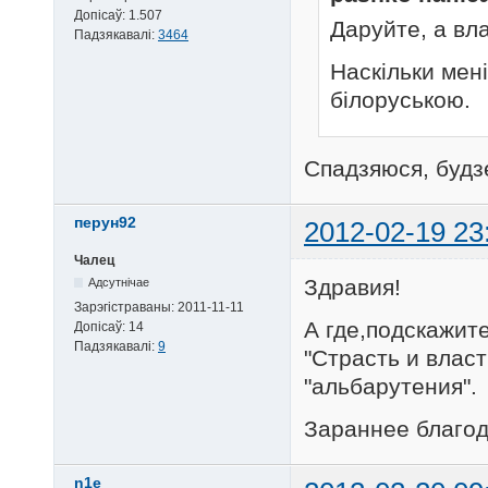
Допісаў:
1.507
Даруйте, а вла
Падзякавалі:
3464
Наскільки мен
білоруською.
Спадзяюся, будзе
перун92
2012-02-19 23
Чалец
Здравия!
Адсутнічае
Зарэгістраваны:
2011-11-11
А где,подскажит
Допісаў:
14
Падзякавалі:
9
"Страсть и влас
"альбарутения".
Зараннее благод
n1e