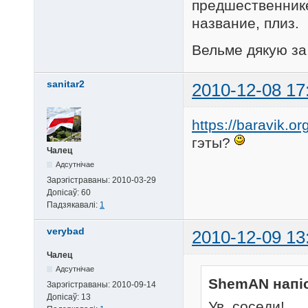
предшественнике
название, плиз.
Вельме дякую за
sanitar2
2010-12-08 17
https://baravik.or
гэты?
Чалец
Адсутнічае
Зарэгістраваны:
2010-03-29
Допісаў:
60
Падзякавалі:
1
verybad
2010-12-09 13
Чалец
Адсутнічае
ShemAN напіс
Зарэгістраваны:
2010-09-14
Допісаў:
13
Ув. соседи!