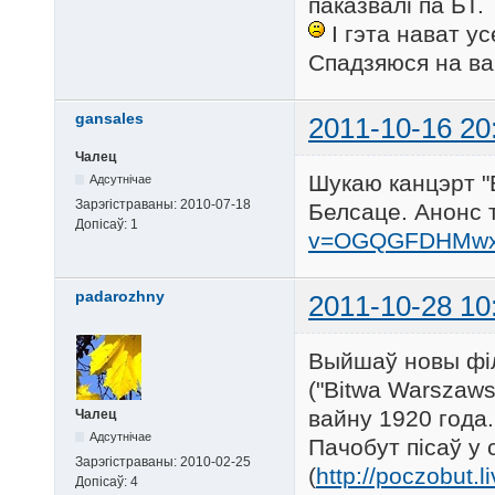
паказвалі па БТ.
І гэта нават ус
Спадзяюся на ва
gansales
2011-10-16 20
Чалец
Шукаю канцэрт "Б
Адсутнічае
Зарэгістраваны:
2010-07-18
Белсаце. Анонс 
Допісаў:
1
v=OGQGFDHMw
padarozhny
2011-10-28 10
Выйшаў новы фі
("Bitwa Warszaw
вайну 1920 года.
Чалец
Адсутнічае
Пачобут пісаў у
Зарэгістраваны:
2010-02-25
(
http://poczobut.
Допісаў:
4