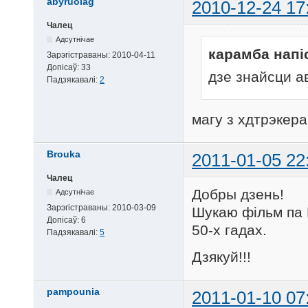
abyruolag
2010-12-24 17
Чалец
Адсутнічае
карамба напі
Зарэгістраваны:
2010-04-11
Допісаў:
33
дзе знайсци а
Падзякавалі:
2
магу з хдтрэкера
Brouka
2011-01-05 22
Чалец
Добры дзень!
Адсутнічае
Зарэгістраваны:
2010-03-09
Шукаю фільм па 
Допісаў:
6
50-х гадах.
Падзякавалі:
5
Дзякуй!!!
pampounia
2011-01-10 07