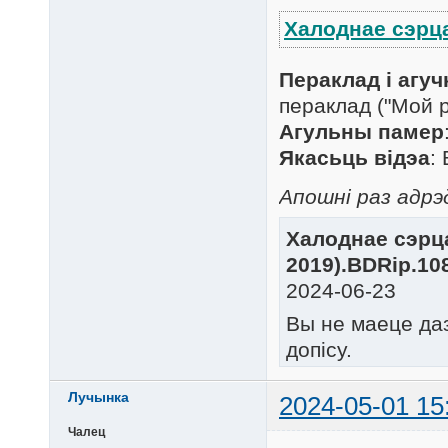
Халоднае сэрца
Пераклад і агуч
пераклад ("Мой р
Агульны памер
Якасьць відэа
:
Апошні раз адрэ
Халоднае сэрца 
2019).BDRip.108
2024-06-23
Вы не маеце да
допісу.
Лучынка
2024-05-01 15
Чалец