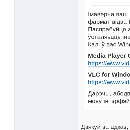
Імаверна ваш 
фармат відэа 
Паспрабуйце а
ўсталяваць ін
Калі ў вас Wi
Media Player
https://www.vi
VLC for Wind
https://www.vi
Дарэчы, абодв
мову інтэрфэй
Дзякуй за адказ,