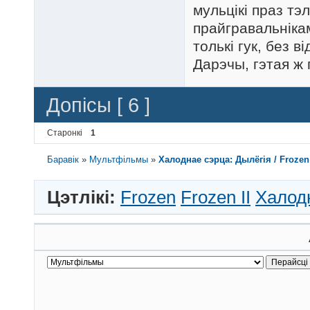
мульцікі праз тэл
прайгравальнікам
толькі гук, без 
Дарэчы, гэтая ж 
Допісы [ 6 ]
Старонкі
1
Баравік
»
Мультфільмы
»
Халоднае сэрца: Дылёгія / Frozen: 
Цэтлікі:
Frozen
Frozen II
Халод