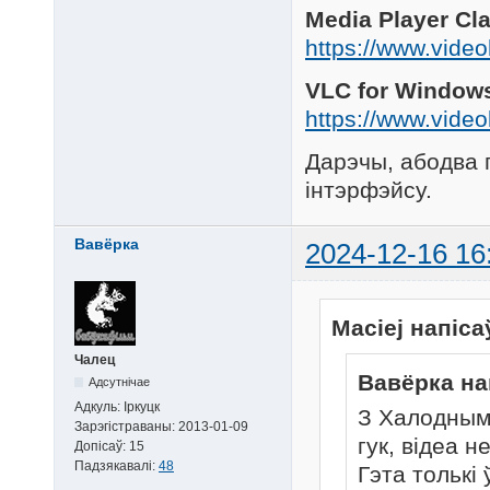
Media Player Cl
https://www.vide
VLC for Window
https://www.vide
Дарэчы, абодва 
інтэрфэйсу.
Вавёрка
2024-12-16 16
Maciej напіса
Чалец
Вавёрка на
Адсутнічае
Адкуль:
Іркуцк
З Халодным 
Зарэгістраваны:
2013-01-09
гук, відеа 
Допісаў:
15
Падзякавалі:
48
Гэта толькі 