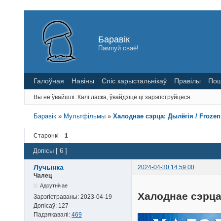
Баравік
Пампуй сваё!
Галоўная
Навіны
Спіс карыстальнікаў
Правілы
Пош
Вы не ўвайшлі.
Калі ласка, ўвайдзіце ці зарэгіструйцеся.
Баравік
»
Мультфільмы
»
Халоднае сэрца: Дылёгія / Frozen: 
Старонкі
1
Допісы [ 6 ]
Лучынка
2024-04-30 14:59:00
Чалец
Адсутнічае
Халоднае сэрца:
Зарэгістраваны:
2023-04-19
Допісаў:
127
Падзякавалі:
469