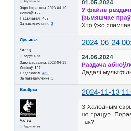
01.05.2024
Адсутнічае
Зарэгістраваны:
2023-04-19
У файле раздач
Допісаў:
127
(зьмяшчае праўк
Падзякавалі:
469
За паведамленне:
3
Хто ўжо спампав
Лучынка
2024-06-24 00
Чалец
24.06.2024
Адсутнічае
Зарэгістраваны:
2023-04-19
Раздача абноўл
Допісаў:
127
Дадалі мультфі
Падзякавалі:
469
За паведамленне:
1
Вавёрка
2024-11-13 11
З Халодным сэрца
не працуе. Пера
Чалец
так?
Адсутнічае