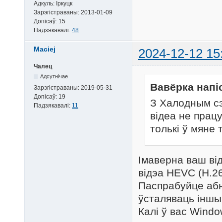
Адкуль:
Іркуцк
Зарэгістраваны:
2013-01-09
Допісаў:
15
Падзякавалі:
48
Maciej
2024-12-12 15
Чалец
Адсутнічае
Вавёрка напі
Зарэгістраваны:
2019-05-31
Допісаў:
19
З Халодным сэ
Падзякавалі:
11
відеа не прац
толькі ў мяне 
Імаверна ваш ві
відэа HEVC (H.26
Паспрабуйце абн
ўсталяваць іншы
Калі ў вас Windo