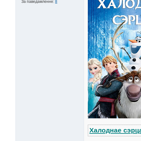
За паведамленне:
8
Халоднае сэрца