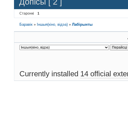
Допісы [ 2 ]
Старонкі
1
Баравік
»
Іншыя(кіно, відэа)
»
Лабірынты
Currently installed
14 official ext