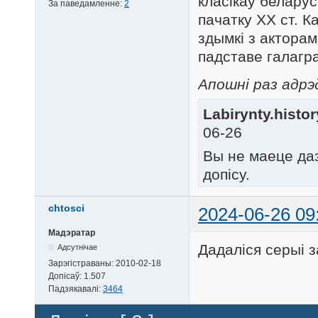
класікаў беларус
За паведамленне:
2
пачатку ХХ ст. К
здымкі з акторам
падставе галагр
Апошні раз адрэд
Labirynty.histor
06-26
Вы не маеце да
допісу.
chtosci
2024-06-26 09
Мадэратар
Дадаліся серыі 
Адсутнічае
Зарэгістраваны:
2010-02-18
Допісаў:
1.507
Падзякавалі:
3464