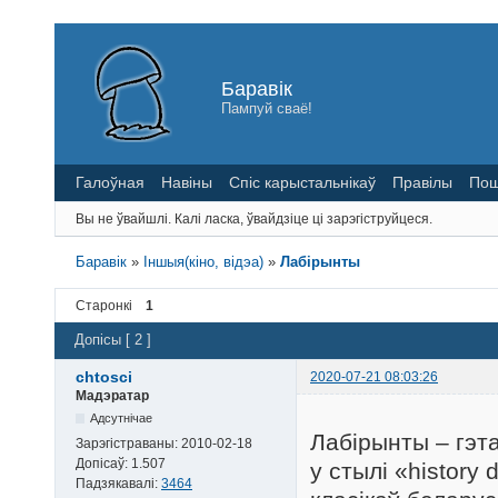
Баравік
Пампуй сваё!
Галоўная
Навіны
Спіс карыстальнікаў
Правілы
Пош
Вы не ўвайшлі.
Калі ласка, ўвайдзіце ці зарэгіструйцеся.
Баравік
»
Іншыя(кіно, відэа)
»
Лабірынты
Старонкі
1
Допісы [ 2 ]
chtosci
2020-07-21 08:03:26
Мадэратар
Адсутнічае
Лабірынты – гэт
Зарэгістраваны:
2010-02-18
Допісаў:
1.507
у стылі «history
Падзякавалі:
3464