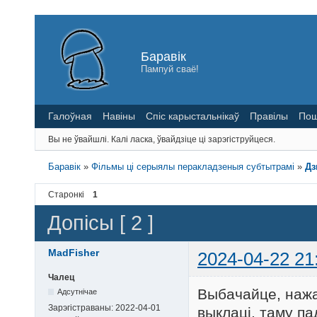
Баравік
Пампуй сваё!
Галоўная
Навіны
Спіс карыстальнікаў
Правілы
Пош
Вы не ўвайшлі.
Калі ласка, ўвайдзіце ці зарэгіструйцеся.
Баравік
»
Фільмы ці серыялы перакладзеныя субтытрамі
»
Дз
Старонкі
1
Допісы [ 2 ]
MadFisher
2024-04-22 21
Чалец
Выбачайце, нажа
Адсутнічае
Зарэгістраваны:
2022-04-01
выклаці, таму па