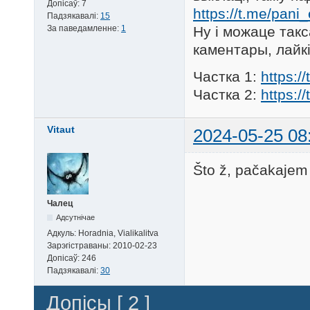
Допісаў:
7
https://t.me/pani
Падзякавалі:
15
За паведамленне:
1
Ну і можаце так
каментары, лайкі-
Частка 1:
https:/
Частка 2:
https:/
Vitaut
2024-05-25 08
Što ž, pačakajem 
Чалец
Адсутнічае
Адкуль:
Horadnia, Vialikalitva
Зарэгістраваны:
2010-02-23
Допісаў:
246
Падзякавалі:
30
Допісы [ 2 ]