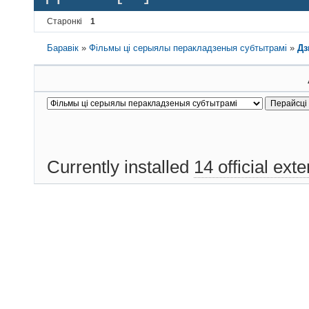
Старонкі
1
Баравік
»
Фільмы ці серыялы перакладзеныя субтытрамі
»
Дз
Currently installed
14 official ext