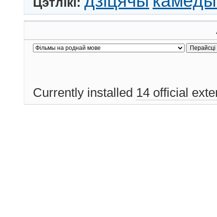
камеды
дзіцячы
Цэтлікі:
Currently installed
14 official ext