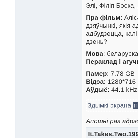
Элі, Філіп Боска
Пра фільм
: Алі
дзяўчынкі, якія 
адбудзецца, кал
дзень?
Мова
: беларуск
Пераклад і агуч
Памер
: 7.78 GB
Відэа
: 1280*716 
Аўдыё
: 44.1 kH
Здымкі экрана
П
Апошні раз адрэ
It.Takes.Two.19