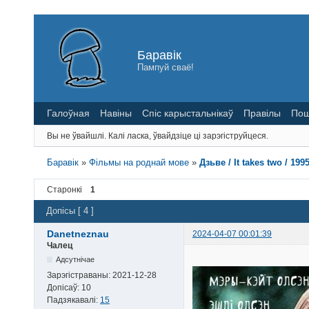
Баравік
Пампуй сваё!
Галоўная
Навіны
Спіс карыстальнікаў
Правілы
Пош
Вы не ўвайшлі.
Калі ласка, ўвайдзіце ці зарэгіструйцеся.
Баравік
»
Фільмы на роднай мове
»
Дзьве / It takes two / 19
Старонкі
1
Допісы [ 4 ]
Danetneznau
2024-04-07 00:01:39
Чалец
Адсутнічае
Зарэгістраваны:
2021-12-28
Допісаў:
10
Падзякавалі:
15