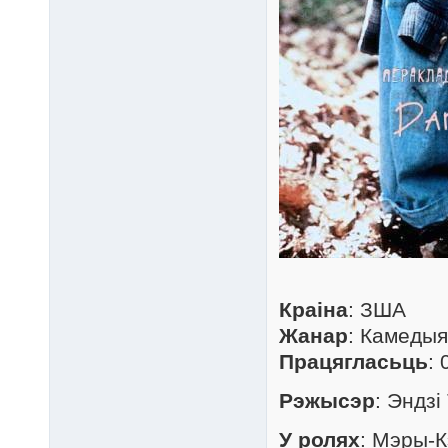
Краіна
: ЗША
Жанар
: Камедыя
Працягласьць
: 
Рэжысэр
: Эндзі
У ролях
: Мэры-К