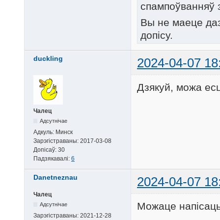
спампоўванняў 
Вы не маеце да
допісу.
duckling
2024-04-07 18
Дзякуй, можа ес
Чалец
Адсутнічае
Адкуль:
Минск
Зарэгістраваны:
2017-03-08
Допісаў:
30
Падзякавалі:
6
Danetneznau
2024-04-07 18
Чалец
Можаце напісаць
Адсутнічае
Зарэгістраваны:
2021-12-28