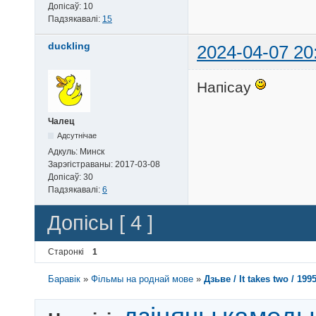
Допісаў:
10
Падзякавалі:
15
duckling
2024-04-07 20
Напiсау
Чалец
Адсутнічае
Адкуль:
Минск
Зарэгістраваны:
2017-03-08
Допісаў:
30
Падзякавалі:
6
Допісы [ 4 ]
Старонкі
1
Баравік
»
Фільмы на роднай мове
»
Дзьве / It takes two / 19