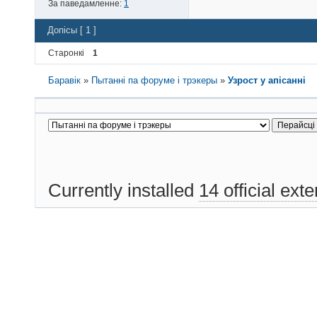
За паведамленне:
1
Допісы [ 1 ]
Старонкі
1
Баравік
»
Пытанні па форуме і трэкеры
»
Узрост у апісанні
Currently installed
14 official ext