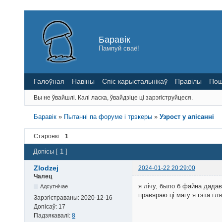
Баравік
Пампуй сваё!
Галоўная
Навіны
Спіс карыстальнікаў
Правілы
Пош
Вы не ўвайшлі.
Калі ласка, ўвайдзіце ці зарэгіструйцеся.
Баравік
»
Пытанні па форуме і трэкеры
»
Узрост у апісанні
Старонкі
1
Допісы [ 1 ]
Zlodzej
2024-01-22 20:29:00
Чалец
я лічу, было б файна дадава
Адсутнічае
правяраю ці магу я гэта гл
Зарэгістраваны:
2020-12-16
Допісаў:
17
Падзякавалі:
8