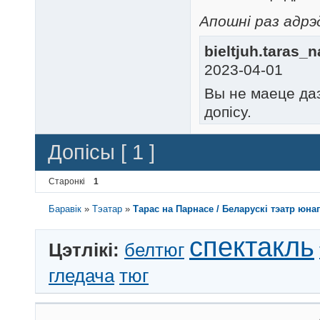
Апошні раз адрэ
bieltjuh.taras_n
2023-04-01
Вы не маеце да
допісу.
Допісы [ 1 ]
Старонкі
1
Баравік
»
Тэатар
»
Тарас на Парнасе / Беларускі тэатр юна
спектакль
Цэтлікі:
белтюг
гледача
тюг