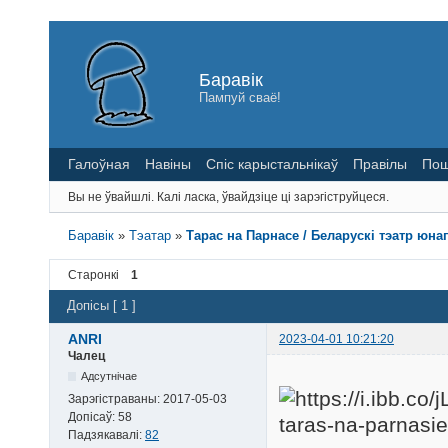
Баравік
Пампуй сваё!
Галоўная
Навіны
Спіс карыстальнікаў
Правілы
Пош
Вы не ўвайшлі.
Калі ласка, ўвайдзіце ці зарэгіструйцеся.
Баравік
»
Тэатар
»
Тарас на Парнасе / Беларускі тэатр юна
Старонкі
1
Допісы [ 1 ]
ANRI
2023-04-01 10:21:20
Чалец
Адсутнічае
Зарэгістраваны:
2017-05-03
Допісаў:
58
Падзякавалі:
82