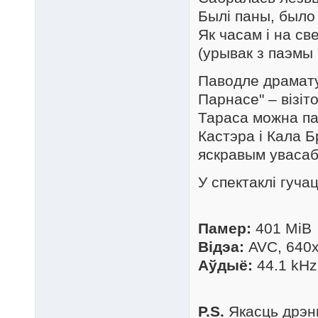
Былі паны, было 
Як часам і на св
(урывак з паэмы
Паводле драмату
Парнасе" – візіт
Тараса можна па
Кастэра і Кала 
яскравым увасаб
У спектаклі гуча
Памер:
401 MiB
Відэа:
AVC, 640x
Аўдыё:
44.1 kHz
P.S.
Якасць дрэнн