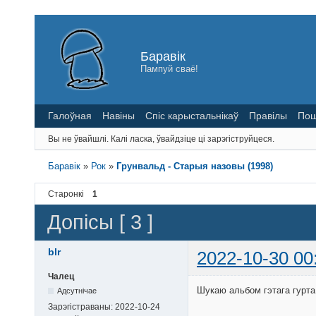
Баравік
Пампуй сваё!
Галоўная
Навіны
Спіс карыстальнікаў
Правілы
Пош
Вы не ўвайшлі.
Калі ласка, ўвайдзіце ці зарэгіструйцеся.
Баравік
»
Рок
»
Грунвальд - Старыя назовы (1998)
Старонкі
1
Допісы [ 3 ]
blr
2022-10-30 00
Чалец
Шукаю альбом гэтага гурта.
Адсутнічае
Зарэгістраваны:
2022-10-24