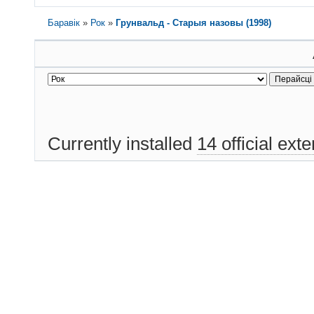
Баравік
»
Рок
»
Грунвальд - Старыя назовы (1998)
Currently installed
14 official ext