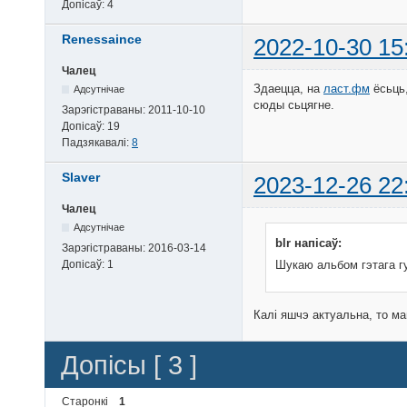
Допісаў:
4
Renessaince
2022-10-30 15
Чалец
Здаецца, на
ласт.фм
ёсьць,
Адсутнічае
сюды сьцягне.
Зарэгістраваны:
2011-10-10
Допісаў:
19
Падзякавалі:
8
Slaver
2023-12-26 22
Чалец
Адсутнічае
blr напісаў:
Зарэгістраваны:
2016-03-14
Допісаў:
1
Шукаю альбом гэтага гу
Калі яшчэ актуальна, то м
Допісы [ 3 ]
Старонкі
1