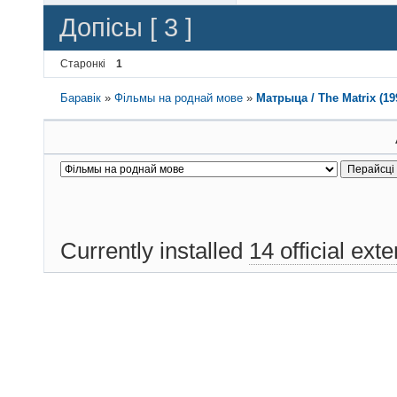
Допісы [ 3 ]
Старонкі
1
Баравік
»
Фільмы на роднай мове
»
Матрыца / The Matrix (1
Currently installed
14 official ext