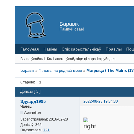
Баравік
Пампуй сваё!
Галоўная
Навіны
Спіс карыстальнікаў
Правілы
Пош
Вы не ўвайшлі.
Калі ласка, ўвайдзіце ці зарэгіструйцеся.
Баравік
»
Фільмы на роднай мове
»
Матрыца / The Matrix (1
Старонкі
1
Допісы [ 3 ]
Эдуард1995
2022-08-23 19:34:30
Чалец
Адсутнічае
Зарэгістраваны:
2016-02-28
Допісаў:
365
Падзякавалі:
721