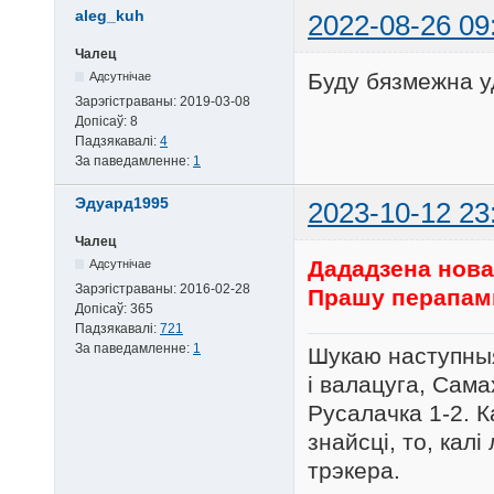
aleg_kuh
2022-08-26 09
Чалец
Буду бязмежна у
Адсутнічае
Зарэгістраваны:
2019-03-08
Допісаў:
8
Падзякавалі:
4
За паведамленне:
1
Эдуард1995
2023-10-12 23
Чалец
Дададзена нова
Адсутнічае
Зарэгістраваны:
2016-02-28
Прашу перапам
Допісаў:
365
Падзякавалі:
721
За паведамленне:
1
Шукаю наступныя
і валацуга, Сама
Русалачка 1-2. К
знайсці, то, кал
трэкера.