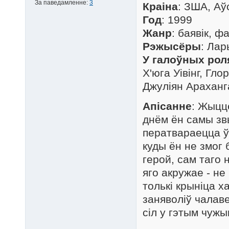
За паведамленне:
3
Краіна
: ЗША, Аў
Год
: 1999
Жанр
: баявік, 
Рэжысёры
: Лар
У галоўных рол
Х'юга Уівінг, Гл
Джуліян Араханг
Апісанне
: Жыцц
днём ён самы зв
ператвараецца ў 
куды ён не змог
герой, сам таго 
яго акружае - не
толькі крыніца х
заняволіў чалаве
сіл у гэтым чужы