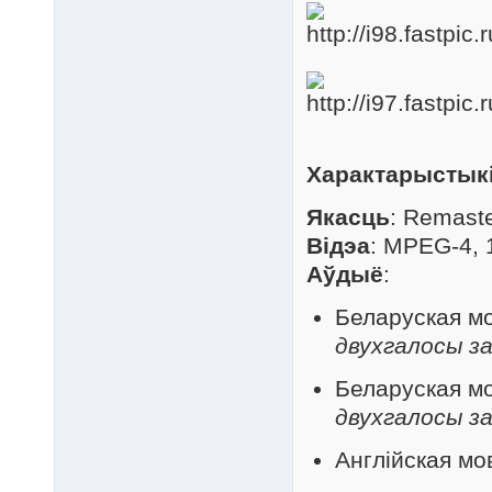
Характарыстык
Якасць
: Remast
Відэа
: MPEG-4, 
Аўдыё
:
Беларуская мов
двухгалосы за
Беларуская мов
двухгалосы за
Англійская мов