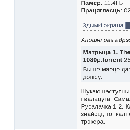
Памер
: 11.4ГБ
Працягласць
: 0
Здымкі экрана
П
Апошні раз адрэ
Матрыца 1. The
1080p.torrent
28
Вы не маеце да
допісу.
Шукаю наступныя
і валацуга, Сама
Русалачка 1-2. К
знайсці, то, кал
трэкера.