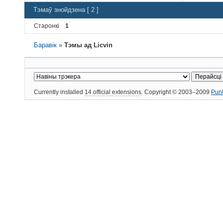
Тэмаў знойдзена [ 2 ]
Старонкі
1
Баравік
»
Тэмы ад Licvin
Currently installed
14 official extensions
. Copyright © 2003–2009
Pun