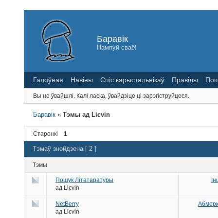
Баравік
Пампуй сваё!
Галоўная
Навіны
Спіс карыстальнікаў
Правілы
Пош
Вы не ўвайшлі.
Калі ласка, ўвайдзіце ці зарэгіструйцеся.
Баравік
»
Тэмы ад Licvin
Старонкі
1
Тэмаў знойдзена [ 2 ]
Тэмы
Пошук Літатаратуры
Ін
ад
Licvin
NetBerry
Абмерк
ад
Licvin