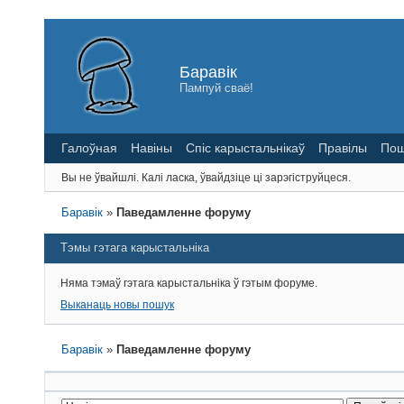
Баравік
Пампуй сваё!
Галоўная
Навіны
Спіс карыстальнікаў
Правілы
Пош
Вы не ўвайшлі.
Калі ласка, ўвайдзіце ці зарэгіструйцеся.
Баравік
»
Паведамленне форуму
Тэмы гэтага карыстальніка
Няма тэмаў гэтага карыстальніка ў гэтым форуме.
Выканаць новы пошук
Баравік
»
Паведамленне форуму