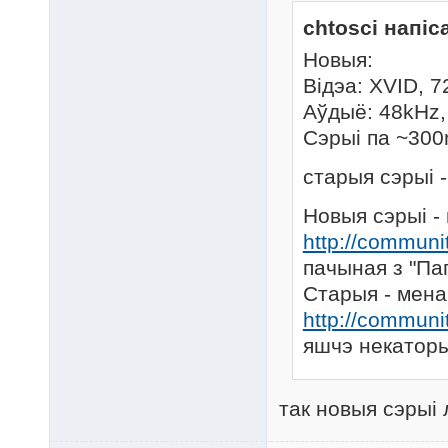
chtosci напіс
Новыя:
Відэа: XVID, 7
Аўдыё: 48kHz,
Сэрыі па ~30
старыя сэрыі -
Новыя сэрыі -
http://communi
пачыная з "Па
Старыя - мена
http://communi
яшчэ некаторы
так новыя сэрыi 