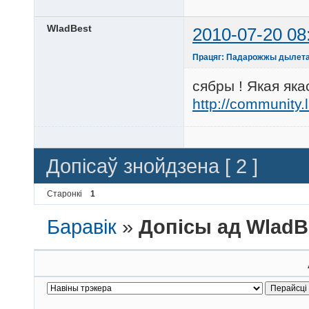
WladBest
2010-07-20 08
Працяг: Падарожжы дылетан
сябры ! Якая яка
http://community.
Допісаў знойдзена [ 2 ]
Старонкі
1
Баравік
»
Допісы ад WladB