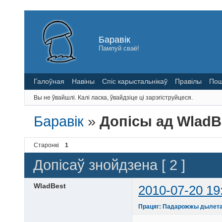
Баравік
Пампуй сваё!
Галоўная
Навіны
Спіс карыстальнікаў
Правілы
Пош
Вы не ўвайшлі.
Калі ласка, ўвайдзіце ці зарэгіструйцеся.
Баравік
»
Допісы ад WladB
Старонкі
1
Допісаў знойдзена [ 2 ]
WladBest
2010-07-20 19
Працяг: Падарожжы дылетан