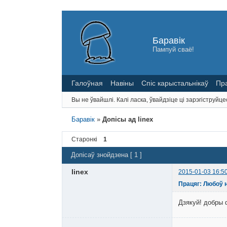
Баравік
Пампуй сваё!
Галоўная
Навіны
Спіс карыстальнікаў
Пр
Вы не ўвайшлі.
Калі ласка, ўвайдзіце ці зарэгіструйце
Баравік
»
Допісы ад linex
Старонкі
1
Допісаў знойдзена [ 1 ]
linex
2015-01-03 16:5
Працяг: Любоў н
Дзякуй! добры 