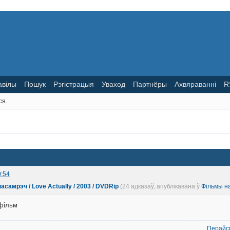
авілы
Пошук
Рэгістрацыя
Уваход
Партнёры
Ахвяраванні
R
ся.
0:54
асамрэч / Love Actually / 2003 / DVDRip
(24 адказаў, апублікавана ў
Фільмы н
фільм
Перайс