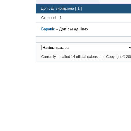
Допісаў знойдзена [ 1 ]
Старонкі
1
Баравік
»
Допісы ад linex
Currently installed
14 official extensions
. Copyright © 