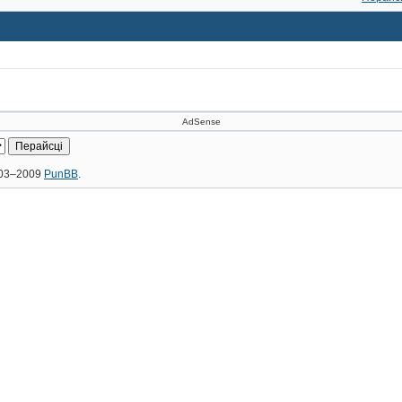
AdSense
2003–2009
PunBB
.