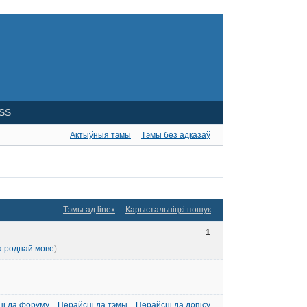
SS
Актыўныя тэмы
Тэмы без адказаў
Тэмы ад linex
Карыстальніцкі пошук
1
а роднай мове
)
ці да форуму
Перайсці да тэмы
Перайсці да допісу